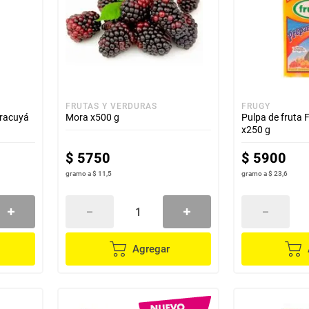
FRUTAS Y VERDURAS
FRUGY
aracuyá
Mora x500 g
Pulpa de fruta
x250 g
$
5750
$
5900
gramo
a
$ 11,5
gramo
a
$ 23,6
Agregar