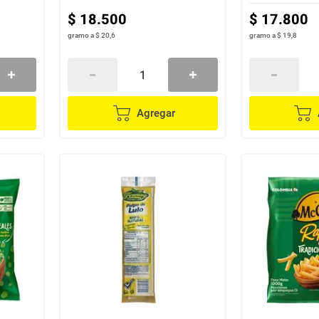
$
18
.
500
$
17
.
800
gramo
a
$ 20,6
gramo
a
$ 19,8
Agregar