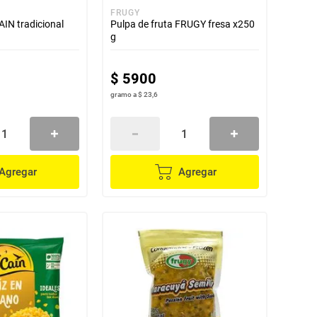
FRUGY
IN tradicional
Pulpa de fruta FRUGY fresa x250
g
$
5900
gramo
a
$ 23,6
Agregar
Agregar