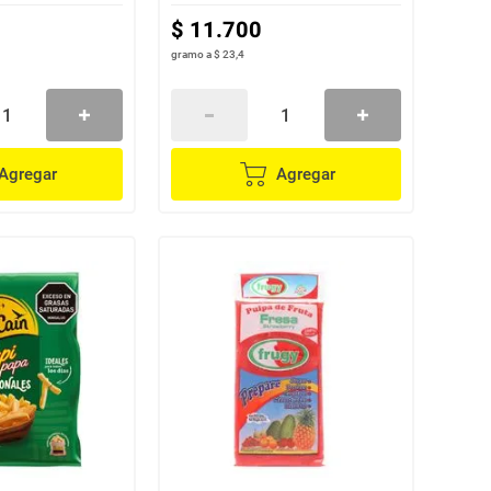
$
11
.
700
gramo
a
$ 23,4
Agregar
Agregar