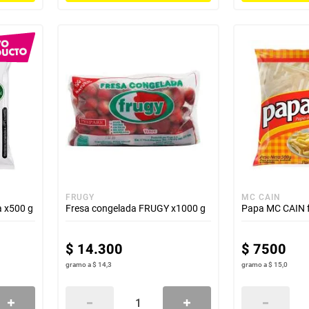
FRUGY
MC CAIN
a x500 g
Fresa congelada FRUGY x1000 g
Papa MC CAIN f
$
14
.
300
$
7500
gramo
a
$ 14,3
gramo
a
$ 15,0