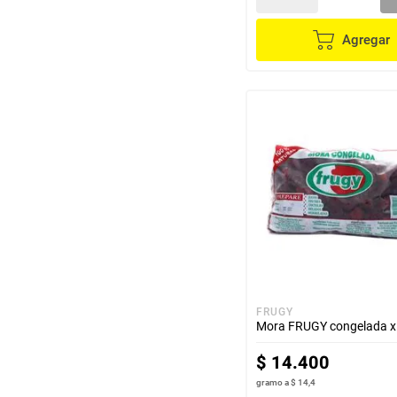
Agregar
FRUGY
Mora FRUGY congelada x
$
14
.
400
gramo
a
$ 14,4