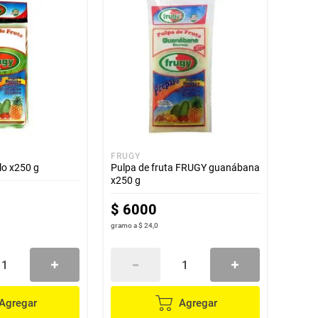
FRUGY
lo x250 g
Pulpa de fruta FRUGY guanábana
x250 g
$
6000
gramo
a
$ 24,0
Agregar
Agregar