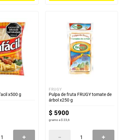
FRUGY
acil x500 g
Pulpa de fruta FRUGY tomate de
árbol x250 g
$
5900
gramo
a
$ 23,6