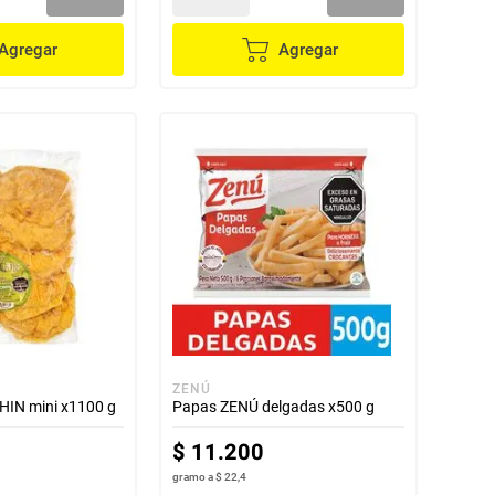
Agregar
Agregar
ZENÚ
IN mini x1100 g
Papas ZENÚ delgadas x500 g
$
11
.
200
gramo
a
$ 22,4