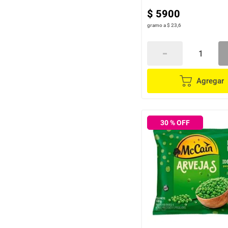
$
5900
gramo
a
$ 23,6
Agregar
30
% OFF