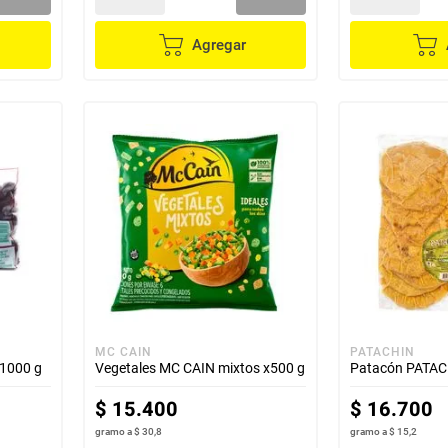
Agregar
MC CAIN
PATACHIN
1000 g
Vegetales MC CAIN mixtos x500 g
Patacón PATACH
$
15
.
400
$
16
.
700
gramo
a
$ 30,8
gramo
a
$ 15,2