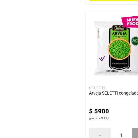
SELETTI
Arveja SELETTI congelad
$
5900
gramo
a
$ 11,8