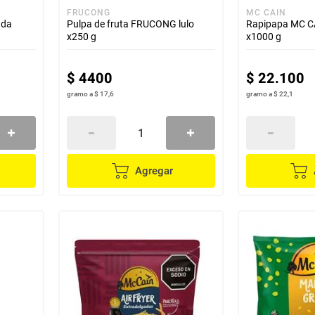
FRUCONG
MC CAIN
ada
Pulpa de fruta FRUCONG lulo
Rapipapa MC CA
x250 g
x1000 g
$
4400
$
22
.
100
gramo
a
$ 17,6
gramo
a
$ 22,1
Agregar