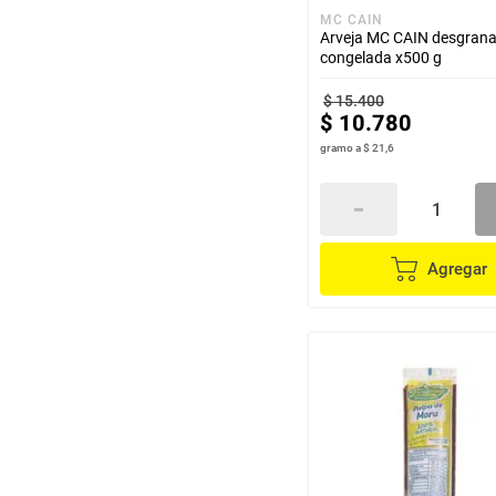
MC CAIN
Arveja MC CAIN desgran
congelada x500 g
$
15
.
400
$
10
.
780
gramo
a
$ 21,6
Agregar