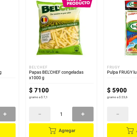
BEL'CHEF
FRUGY
g
Papas BEL'CHEF congeladas
Pulpa FRUGY lu
x1000 g
$
7100
$
5900
gramo
a
$ 7,1
gramo
a
$ 23,6
Agregar