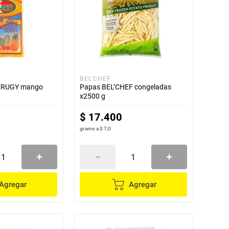
BEL'CHEF
 FRUGY mango
Papas BEL’CHEF congeladas
x2500 g
$
17
.
400
gramo
a
$ 7,0
Agregar
Agregar