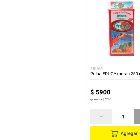
hogar
tecnología
moda
deportes
FRUGY
Pulpa FRUGY mora x250 
juguetería
$
5900
gramo
a
$ 23,6
Agregar