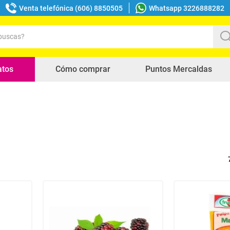
Venta telefónica (606) 8850505
Whatsapp 3226888282
uscas?
s buscados
atos
Cómo comprar
Puntos Mercaldas