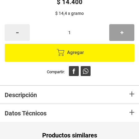
$
14
.
400
$ 14,4
x
gramo
Agregar
+
Descripción
Fabricantes de pulpa de fruta Colombiana,más de 20 años
+
exportando.Con Frugy tendrás una experiencia gastronómica, encontrarás
Datos Técnicos
tips y recetas para que puedas realizar diferentes preparaciones ¡Ideales
para compartir en familia!
Unidad de
un
Productos similares
medida