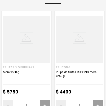
Multiplicador
1
PUM - Medida
1000
Peso Neto
1000
Producto (kg)
PUM - Unidad
Gramo
de Medida
FRUTAS Y VERDURAS
FRUCONG
Mora x500 g
Pulpa de fruta FRUCONG mora
x250 g
$
5750
$
4400