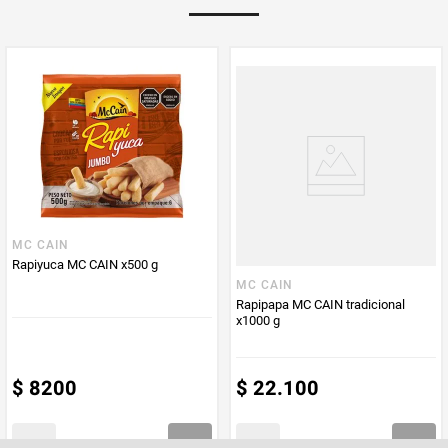
Multiplicador
1
PUM - Medida
1000
Peso Neto
1000
Producto (kg)
PUM - Unidad
Gramo
de Medida
MC CAIN
Rapiyuca MC CAIN x500 g
MC CAIN
Rapipapa MC CAIN tradicional
x1000 g
$
8200
$
22
.
100