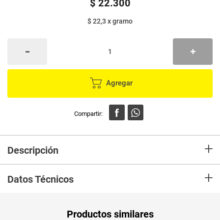
$
22
.
300
$ 22,3
x
gramo
Agregar
+
Descripción
Las papas a la francesa son el acompañamiento por excelencia de
+
cualquier menú, un producto que se ajusta a cualquier necesidad, cuando
Datos Técnicos
usted ofrece a sus comensales Papas a la Francesa McCain, les está
sirviendo un producto de primera calidad.
Unidad de
un
Productos similares
medida