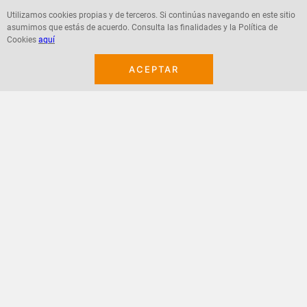
Utilizamos cookies propias y de terceros. Si continúas navegando en este sitio
asumimos que estás de acuerdo. Consulta las finalidades y la Política de
Agregar
Agregar
Cookies
aquí
ACEPTAR
¡Suscribete a nuestro newsletter!
Recibe las ofertas y novedades en tu buzón.
Acepto política de datos, términos y condiciones
Suscribirme
+
CONTACTANOS