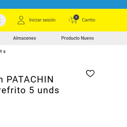
0
Iniciar sesión
Almacenes
Producto Nuevo
0 g
n PATACHIN
refrito 5 unds