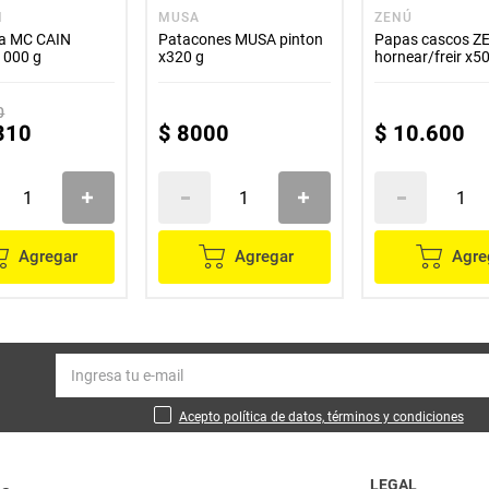
N
MUSA
ZENÚ
a MC CAIN
Patacones MUSA pinton
Papas cascos Z
1000 g
x320 g
hornear/freir x5
0
310
$
8000
$
10
.
600
Agregar
Agregar
Agre
Acepto política de datos, términos y condiciones
LEGAL