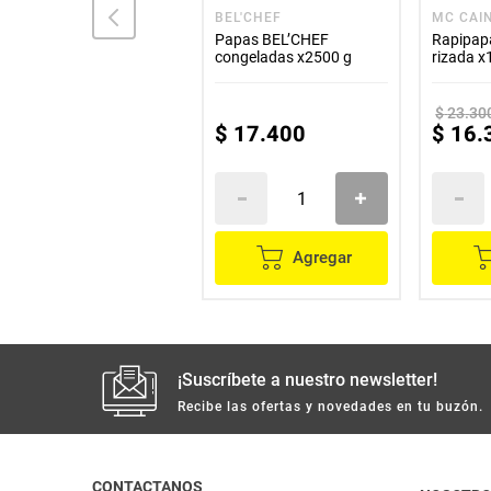
PATACHIN
BEL'CHEF
MC CAI
Patacón PATACHIN largo
Papas BEL’CHEF
Rapipap
tradicional prefrito x350
congeladas x2500 g
rizada x
g
$
23
.
30
$
8800
$
17
.
400
$
16
.
Agregar
Agregar
¡Suscríbete a nuestro newsletter!
Recibe las ofertas y novedades en tu buzón.
CONTACTANOS