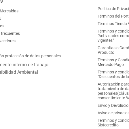
OS
Política de Privac
 Mercaldas
Términos del Port
s
Términos Tienda V
nos
Términos y condi
 frecuentes
"Actividades come
vigentes"
oveedores
Garantías o Camb
Producto
ón protección de datos personales
Términos y Condi
ento interno de trabajo
Mercado Pago
ibilidad Ambiental
Términos y condi
"Descuentos de l
Autorización para
tratamiento de d
personales(Cláus
consentimiento 
Envío y Devoluci
Aviso de privacid
Términos y condi
Sistecredito