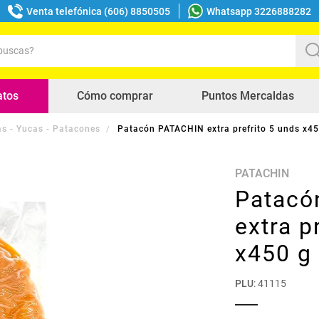
Venta telefónica (606) 8850505
Whatsapp 3226888282
uscas?
s buscados
atos
Cómo comprar
Puntos Mercaldas
s - Yucas - Patacones
Patacón PATACHIN extra prefrito 5 unds x45
PATACHIN
Patacó
extra p
x450 g
PLU
:
41115