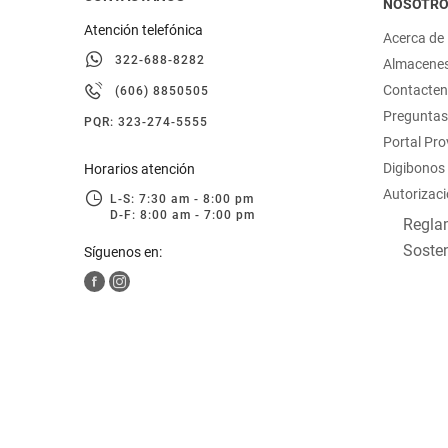
NOSOTR
Atención telefónica
Acerca de
322-688-8282
Almacene
Contacte
(606) 8850505
Preguntas
PQR: 323-274-5555
Portal Pr
Digibonos
Horarios atención
Autorizaci
L-S: 7:30 am - 8:00 pm
D-F: 8:00 am - 7:00 pm
Reglam
Sosten
Síguenos en: