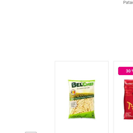
Patac
hogar
tecnología
moda
deportes
30
juguetería