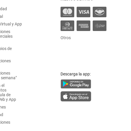
idad
al
irtual y App
ciones
rciales
Otros
ios de
ciones
ciones
Descarga la app:
a semana"
 el
atos
ula de
Web y App
ones
ad
ciones