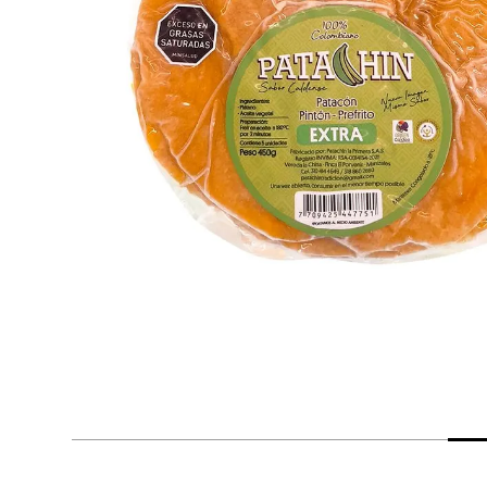
despensa
Arroz
Mantequilla
lácteos y refrigerados
vinos y licores
cuidado del bebé
mascotas
limpieza
cuidado personal
otros