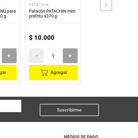
PATACHIN
PATACHIN
ENÚ para
Patacón PATACHIN mini
Patacón PATACHIN mini
00 g
prefrito x370 g
x1100 g
$
10
.
000
$
16
.
700
gar
Agregar
Agregar
Suscribirme
MEDIOS DE PAGO