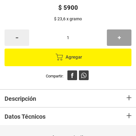
$
5900
$ 23,6
x
gramo
Agregar
+
Descripción
Fabricantes de pulpa de fruta Colombiana,más de 20 años
+
exportando.Con Frugy tendrás una experiencia gastronómica, encontrarás
Datos Técnicos
tips y recetas para que puedas realizar diferentes preparaciones ¡Ideales
para compartir en familia!
Unidad de
un