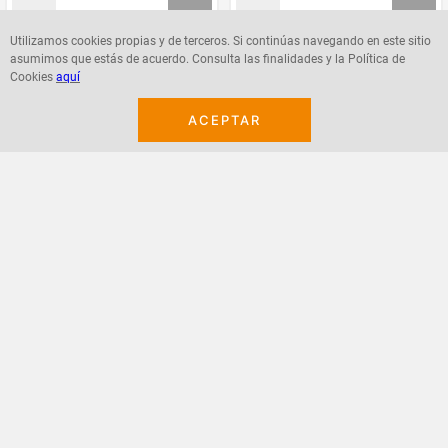
Utilizamos cookies propias y de terceros. Si continúas navegando en este sitio
asumimos que estás de acuerdo. Consulta las finalidades y la Política de
Agregar
Agregar
Cookies
aquí
ACEPTAR
¡Suscribete a nuestro newsletter!
Recibe las ofertas y novedades en tu buzón.
Acepto política de datos, términos y condiciones
Suscribirme