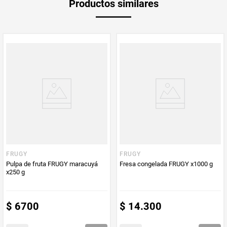
Productos similares
medida
Multiplicador
1
PUM - Medida
250
Peso Neto
250
Producto (kg)
PUM - Unidad
Gramo
de Medida
FRUGY
FRUGY
Pulpa de fruta FRUGY maracuyá
Fresa congelada FRUGY x1000 g
x250 g
$
6700
$
14
.
300