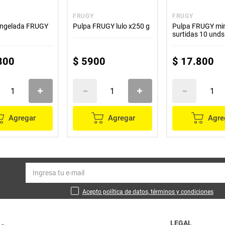
FRUGY
FRUGY
ongelada FRUGY
Pulpa FRUGY lulo x250 g
Pulpa FRUGY mi
surtidas 10 unds
300
$
5900
$
17
.
800
Agregar
Agregar
Agre
Acepto política de datos, términos y condiciones
LEGAL