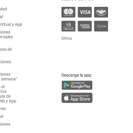
idad
al
irtual y App
ciones
rciales
Otros
ios de
ciones
ciones
Descarga la app:
a semana"
 el
atos
ula de
Web y App
ones
ad
ciones