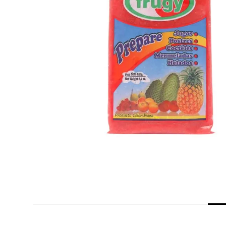
despensa
Arroz
Mantequilla
lácteos y refrigerados
vinos y licores
cuidado del bebé
mascotas
limpieza
cuidado personal
otros