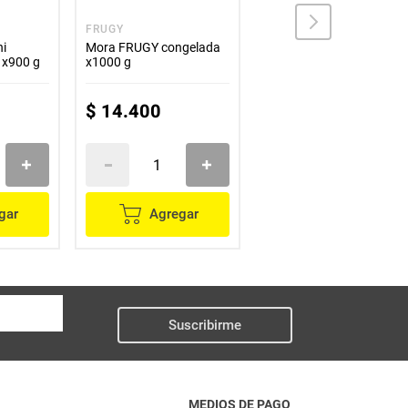
FRUGY
FRUGY
ni
Mora FRUGY congelada
Maracuya FRUGY en
 x900 g
x1000 g
semilla x454 g
$
14
.
400
$
15
.
000
gar
Agregar
Agregar
Suscribirme
MEDIOS DE PAGO