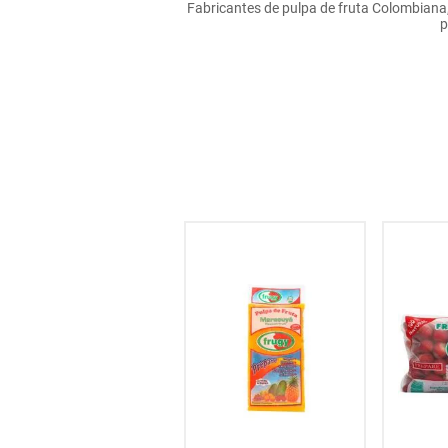
Fabricantes de pulpa de fruta Colombiana
hogar
p
tecnología
moda
deportes
juguetería