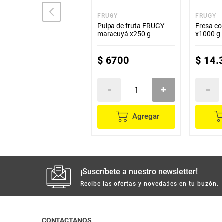
PULPIFRUTA
FRUGY
FRUGY
Pulpa PULPIFRUTA piña
Pulpa de fruta FRUGY
Fresa c
x200 g
maracuyá x250 g
x1000 g
$
4000
$
6700
$
14
.
Agregar
Agregar
¡Suscríbete a nuestro newsletter!
Recibe las ofertas y novedades en tu buzón.
CONTACTANOS