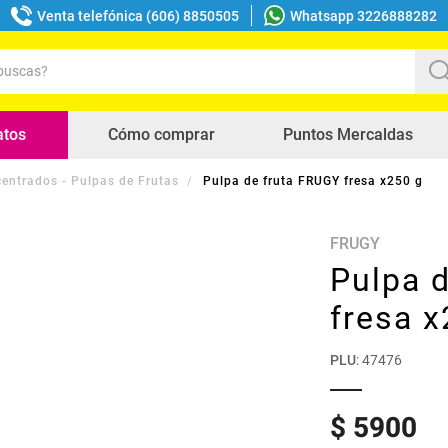
Venta telefónica (606) 8850505
Whatsapp 3226888282
uscas?
s buscados
atos
Cómo comprar
Puntos Mercaldas
entrados - Pulpas de Frutas
Pulpa de fruta FRUGY fresa x250 g
FRUGY
Pulpa 
fresa x
PLU
:
47476
$
5900