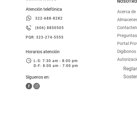
NOSOTR
Atención telefónica
Acerca de
322-688-8282
Almacene
Contacte
(606) 8850505
Preguntas
PQR: 323-274-5555
Portal Pr
Digibonos
Horarios atención
Autorizaci
L-S: 7:30 am - 8:00 pm
D-F: 8:00 am - 7:00 pm
Reglam
Sosten
Síguenos en: