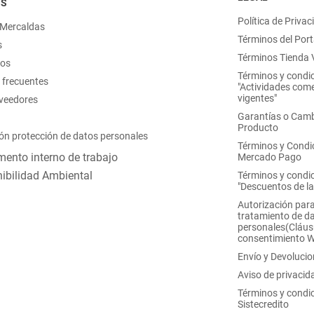
OS
Política de Privac
 Mercaldas
Términos del Port
s
Términos Tienda V
nos
Términos y condi
 frecuentes
"Actividades come
vigentes"
oveedores
Garantías o Camb
Producto
ón protección de datos personales
Términos y Condi
ento interno de trabajo
Mercado Pago
ibilidad Ambiental
Términos y condi
"Descuentos de l
Autorización para
tratamiento de d
personales(Cláus
consentimiento 
Envío y Devoluci
Aviso de privacid
Términos y condi
Sistecredito