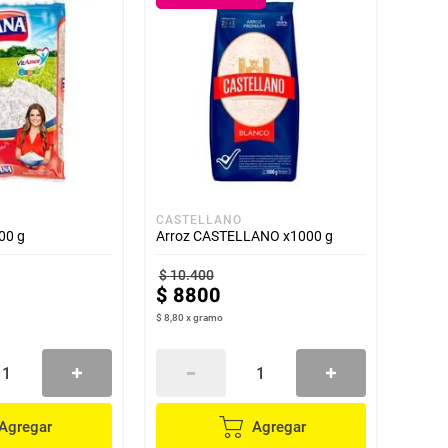
CASTELLANO
00 g
Arroz CASTELLANO x1000 g
$
10
.
400
$
8800
$ 8,80
x
gramo
Agregar
Agregar