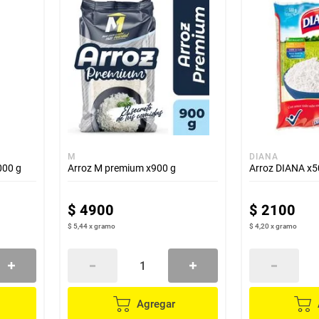
M
DIANA
000 g
Arroz M premium x900 g
Arroz DIANA x5
$
4900
$
2100
$ 5,44
x
gramo
$ 4,20
x
gramo
Agregar