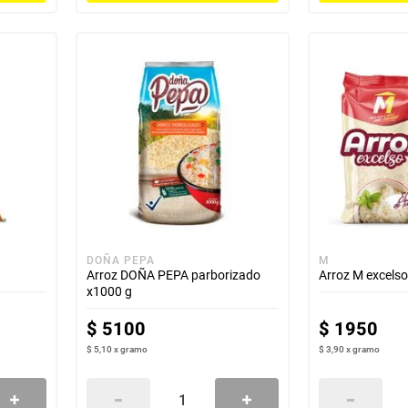
DOÑA PEPA
M
Arroz DOÑA PEPA parborizado
Arroz M excelso
x1000 g
$
5100
$
1950
$ 5,10
x
gramo
$ 3,90
x
gramo