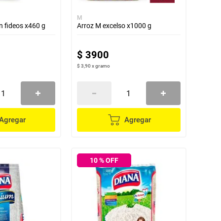
M
 fideos x460 g
Arroz M excelso x1000 g
$
3900
$ 3,90
x
gramo
Agregar
Agregar
10
% OFF