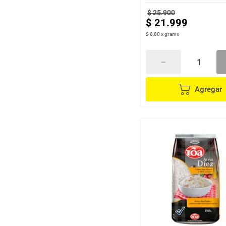
$
25
.
900
$
21
.
999
$ 8,80
x
gramo
Agregar