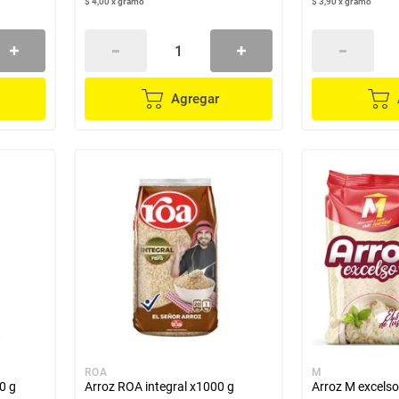
$ 4,00
x
gramo
$ 3,90
x
gramo
Agregar
ROA
M
0 g
Arroz ROA integral x1000 g
Arroz M excelso