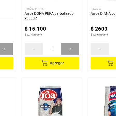
DOÑA PEPA
DIANA
Arroz DOÑA PEPA parbolizado
Arroz DIANA con
x3000 g
$
15
.
100
$
2600
$ 5,03
x
gramo
$ 5,65
x
gramo
Agregar