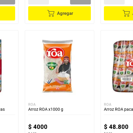
Agregar
ROA
ROA
ras
Arroz ROA x1000 g
Arroz ROA paca 
$
4000
$
48
.
800