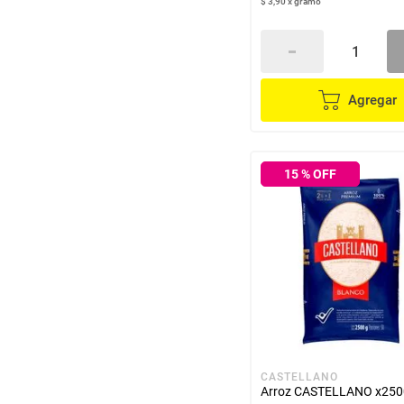
$ 3,90
x
gramo
Agregar
15
% OFF
CASTELLANO
Arroz CASTELLANO x250