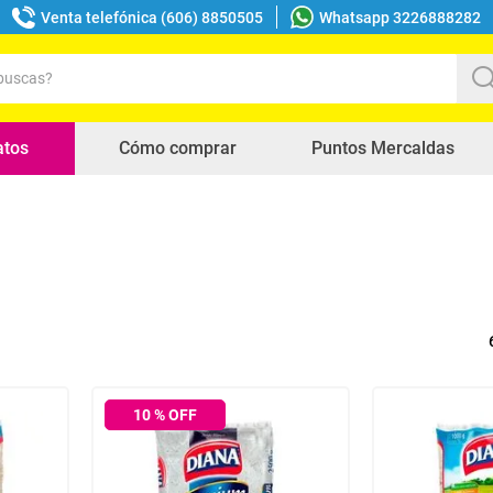
Venta telefónica (606) 8850505
Whatsapp 3226888282
uscas?
s buscados
atos
Cómo comprar
Puntos Mercaldas
10
% OFF