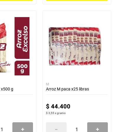
M
 x500 g
Arroz M paca x25 libras
$
44
.
400
$ 3,55
x
gramo