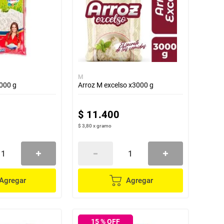
M
000 g
Arroz M excelso x3000 g
$
11
.
400
$ 3,80
x
gramo
Agregar
Agregar
15
% OFF