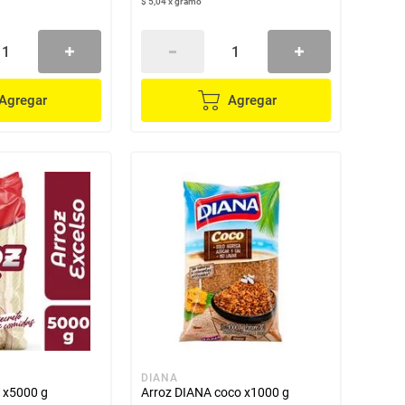
$ 5,04
x
gramo
Agregar
Agregar
DIANA
 x5000 g
Arroz DIANA coco x1000 g