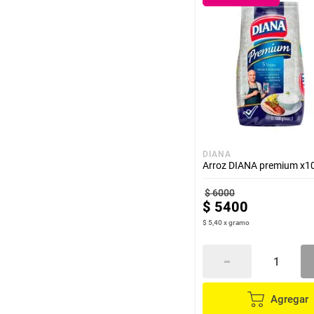
hogar
tecnología
moda
deportes
DIANA
Arroz DIANA premium x1
juguetería
$
6000
$
5400
$ 5,40
x
gramo
Agregar