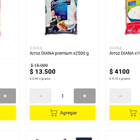
DIANA
DIANA
Arroz DIANA premium x2500 g
Arroz DIANA x1
$
15
.
000
$
13
.
500
$
4100
$ 5,40
x
gramo
$ 4,10
x
gramo
Agregar