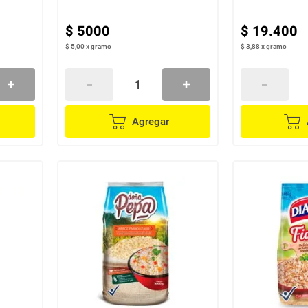
$
5000
$
19
.
400
$ 5,00
x
gramo
$ 3,88
x
gramo
Agregar