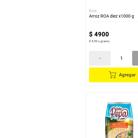
ROA
Arroz ROA diez x1000 g
$
4900
$ 4,90
x
gramo
Agregar