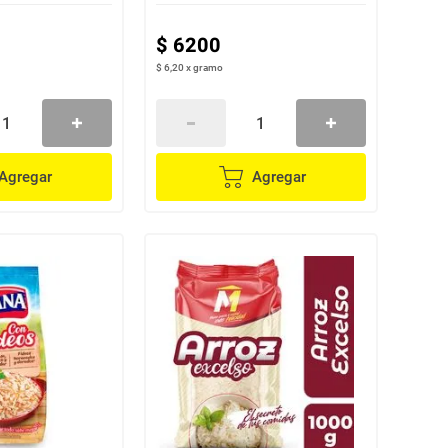
$
6200
$ 6,20
x
gramo
Agregar
Agregar