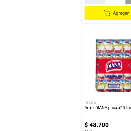
Agregar
DIANA
Arroz DIANA paca x25 lib
$
48
.
700