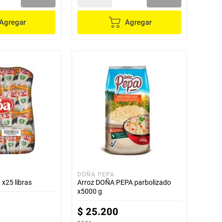
Agregar
Agregar
DOÑA PEPA
x25 libras
Arroz DOÑA PEPA parbolizado
x5000 g
$
25
.
200