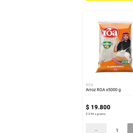
ROA
Arroz ROA x5000 g
$
19
.
800
$ 3,96
x
gramo