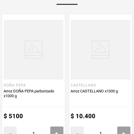
Multiplicador
1
PUM - Medida
500
Peso Neto
500
Producto (kg)
PUM - Unidad
Gramo
de Medida
DOÑA PEPA
CASTELLANO
Arroz DOÑA PEPA parborizado
Arroz CASTELLANO x1000 g
x1000 g
$
5100
$
10
.
400