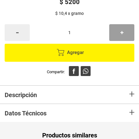
$
5200
$ 10,4
x
gramo
Agregar
+
Descripción
Descubre el placer que te da Arroz Castellano. Elaborado con una semilla
+
exclusiva , un cuidadoso proceso de maduración y de granos
Datos Técnicos
seleccionados uno a uno para lograr un arroz muy blanco, con una
sorprendente cocción y desempeño superior. Disfrútalo todos los días.
Unidad de
un
Productos similares
medida