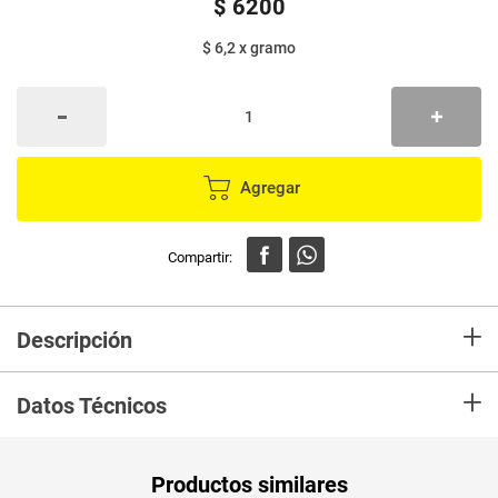
$
6200
$ 6,2
x
gramo
Agregar
+
Descripción
Arroz Diana Coco con el sabor de la costa sin sabores ni colorantes
+
artificiales, facil y practico.
Datos Técnicos
Unidad de
un
Productos similares
medida