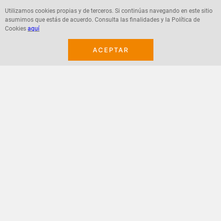
Utilizamos cookies propias y de terceros. Si continúas navegando en este sitio
asumimos que estás de acuerdo. Consulta las finalidades y la Política de
Agregar
Agregar
Cookies
aquí
ACEPTAR
¡Suscribete a nuestro newsletter!
Recibe las ofertas y novedades en tu buzón.
Acepto política de datos, términos y condiciones
Suscribirme
+
CONTACTANOS