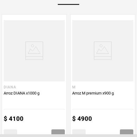
Multiplicador
1
PUM - Medida
1000
Peso Neto
1000
Producto (kg)
PUM - Unidad
Gramo
de Medida
DIANA
M
Arroz DIANA x1000 g
Arroz M premium x900 g
$
4100
$
4900