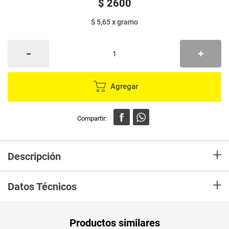
$
2600
$ 5,65
x
gramo
Agregar
+
Descripción
Delicioso,práctico y rendidor fideos horneados y dorados.
+
Datos Técnicos
Unidad de
un
Productos similares
medida