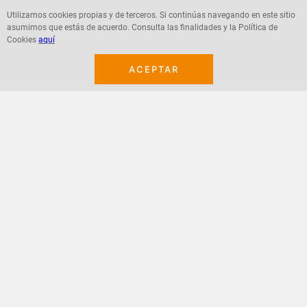
Utilizamos cookies propias y de terceros. Si continúas navegando en este sitio
asumimos que estás de acuerdo. Consulta las finalidades y la Política de
Agregar
Agregar
Cookies
aquí
ACEPTAR
¡Suscribete a nuestro newsletter!
Recibe las ofertas y novedades en tu buzón.
Acepto política de datos, términos y condiciones
Suscribirme
+
CONTACTANOS