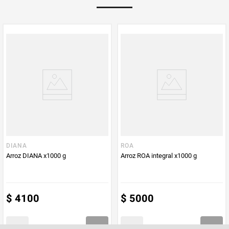
Multiplicador
1
PUM - Medida
460
PUM - Unidad
Gramo
de Medida
DIANA
ROA
Arroz DIANA x1000 g
Arroz ROA integral x1000 g
$
4100
$
5000