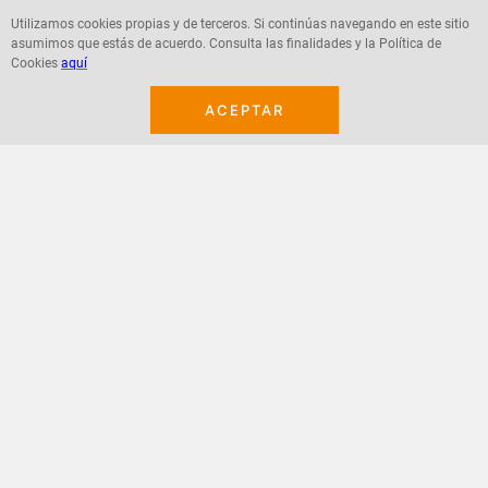
Utilizamos cookies propias y de terceros. Si continúas navegando en este sitio
asumimos que estás de acuerdo. Consulta las finalidades y la Política de
Cookies
aquí
Agregar
Agregar
ACEPTAR
¡Suscribete a nuestro newsletter!
Recibe las ofertas y novedades en tu buzón.
Acepto política de datos, términos y condiciones
Suscribirme