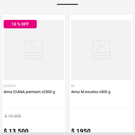
Multiplicador
1
10
% OFF
PUM - Medida
500
Peso Neto
500
Producto (kg)
PUM - Unidad
Gramo
de Medida
DIANA
M
Arroz DIANA premium x2500 g
Arroz M excelso x500 g
$
15
.
000
$
13
.
500
$
1950