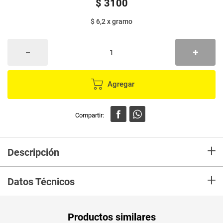
$
3100
$ 6,2
x
gramo
Agregar
+
Descripción
Arroz DIANA premium coco x500 g
En mercaldas compra
+
Datos Técnicos
Unidad de
gr
Productos similares
medida