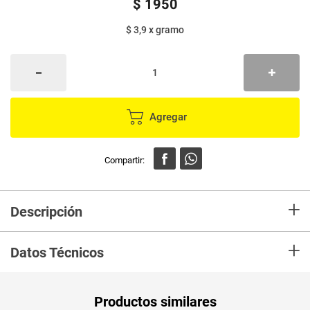
$
1950
$ 3,9
x
gramo
Agregar
+
Descripción
En Mercaldas compra Arroz Mel mejor producto para todas tus recetas en
+
el hogar y compartir en familia
Datos Técnicos
Unidad de
un
Productos similares
medida