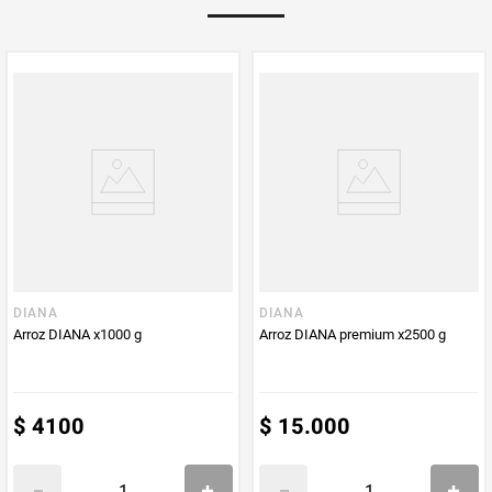
Multiplicador
1
PUM - Medida
500
Peso Neto
500
Producto (kg)
PUM - Unidad
Gramo
de Medida
DIANA
DIANA
Arroz DIANA x1000 g
Arroz DIANA premium x2500 g
$
4100
$
15
.
000