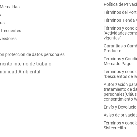
Política de Privac
 Mercaldas
Términos del Port
s
Términos Tienda V
nos
Términos y condi
 frecuentes
"Actividades come
vigentes"
oveedores
Garantías o Camb
Producto
ón protección de datos personales
Términos y Condi
ento interno de trabajo
Mercado Pago
ibilidad Ambiental
Términos y condi
"Descuentos de l
Autorización para
tratamiento de d
personales(Cláus
consentimiento 
Envío y Devoluci
Aviso de privacid
Términos y condi
Sistecredito