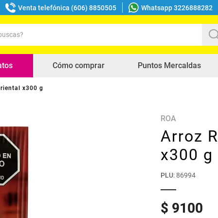
Venta telefónica (606) 8850505
Whatsapp 3226888282
uscas?
s buscados
atos
Cómo comprar
Puntos Mercaldas
riental x300 g
ROA
Arroz R
x300 g
PLU
:
86994
$
9100