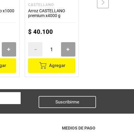
CASTELLANO
ZULIA
o x1000
Arroz CASTELLANO
Arroz ZULIA x500 g
premium x4000 g
$
40
.
100
$
1900
gar
Agregar
Agregar
Suscribirme
MEDIOS DE PAGO