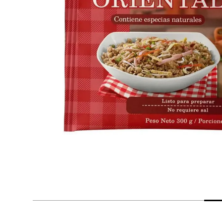
despensa
Arroz
Mantequilla
lácteos y refrigerados
vinos y licores
cuidado del bebé
mascotas
limpieza
cuidado personal
otros