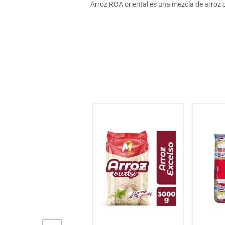
Arroz ROA oriental es una mezcla de arroz 
hogar
tecnología
moda
deportes
juguetería