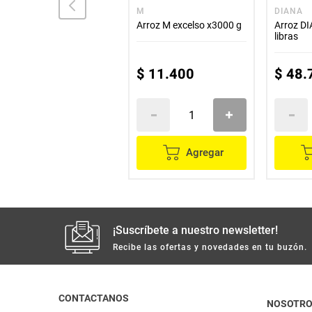
ROA
M
DIANA
Arroz ROA talega x10
Arroz M excelso x3000 g
Arroz D
kilos
libras
$
39
.
500
$
11
.
400
$
48
.
Agregar
Agregar
¡Suscríbete a nuestro newsletter!
Recibe las ofertas y novedades en tu buzón.
CONTACTANOS
NOSOTR