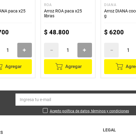
ROA
DIANA
IANA paca x25
Arroz ROA paca x25
Arroz DIANA coc
libras
g
700
$
48
.
800
$
6200
Agregar
Agregar
Agre
Acepto política de datos, términos y condiciones
LEGAL
OS