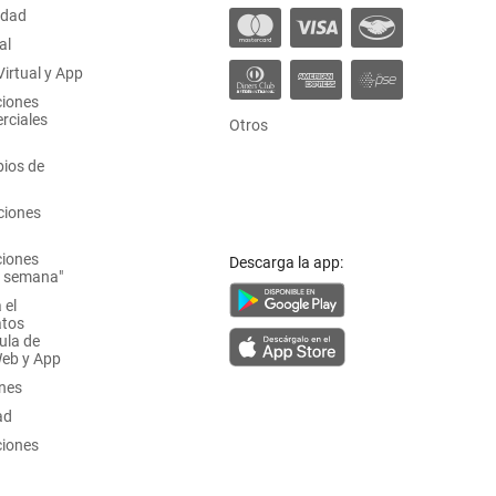
idad
al
irtual y App
ciones
rciales
Otros
ios de
ciones
ciones
Descarga la app:
a semana"
 el
atos
ula de
Web y App
ones
ad
ciones