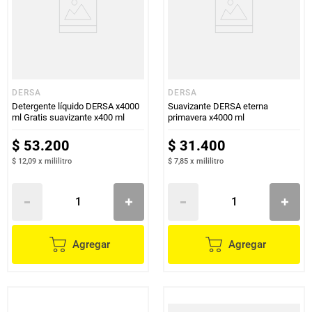
DERSA
DERSA
Detergente líquido DERSA x4000
Suavizante DERSA eterna
ml Gratis suavizante x400 ml
primavera x4000 ml
$
53
.
200
$
31
.
400
$ 12,09
x
mililitro
$ 7,85
x
mililitro
Agregar
Agregar