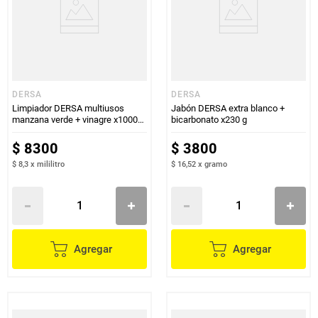
DERSA
DERSA
Limpiador DERSA multiusos
Jabón DERSA extra blanco +
manzana verde + vinagre x1000
bicarbonato x230 g
ml
$
8300
$
3800
$ 8,3
x
mililitro
$ 16,52
x
gramo
Agregar
Agregar