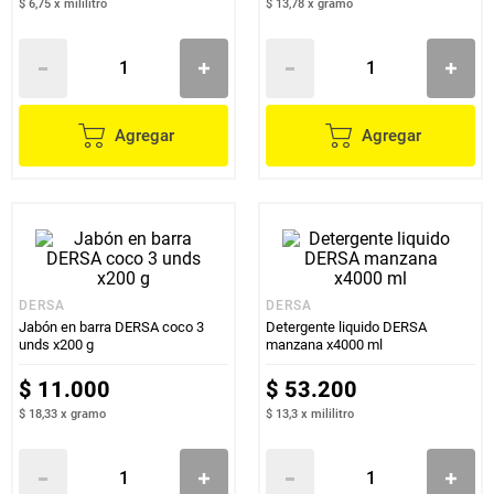
$ 6,75
x
mililitro
$ 13,78
x
gramo
Agregar
Agregar
DERSA
DERSA
Jabón en barra DERSA coco 3
Detergente liquido DERSA
unds x200 g
manzana x4000 ml
$
11
.
000
$
53
.
200
$ 18,33
x
gramo
$ 13,3
x
mililitro