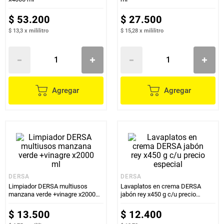
$
53
.
200
$
27
.
500
$ 13,3
x
mililitro
$ 15,28
x
mililitro
Agregar
Agregar
DERSA
DERSA
Limpiador DERSA multiusos
Lavaplatos en crema DERSA
manzana verde +vinagre x2000
jabón rey x450 g c/u precio
ml
especial
$
13
.
500
$
12
.
400