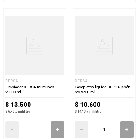
DERSA
DERSA
Limpiador DERSA multiusos
Lavaplatos liquido DERSA jabón
x2000 ml
rey x750 ml
$
13
.
500
$
10
.
600
$ 6,75
x
mililitro
$ 14,13
x
mililitro