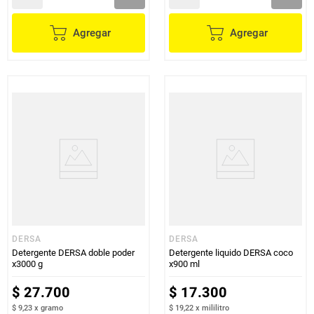
Agregar
Agregar
DERSA
DERSA
Detergente DERSA doble poder
Detergente liquido DERSA coco
x3000 g
x900 ml
$
27
.
700
$
17
.
300
$ 9,23
x
gramo
$ 19,22
x
mililitro