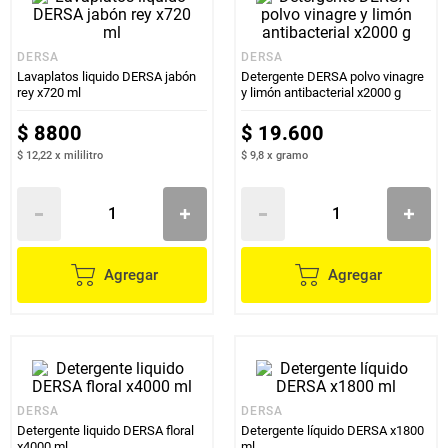
DERSA
DERSA
Lavaplatos liquido DERSA jabón
Detergente DERSA polvo vinagre
rey x720 ml
y limón antibacterial x2000 g
$
8800
$
19
.
600
$ 12,22
x
mililitro
$ 9,8
x
gramo
Agregar
Agregar
DERSA
DERSA
Detergente liquido DERSA floral
Detergente líquido DERSA x1800
x4000 ml
ml