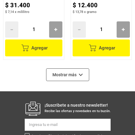
$
31
.
400
$
12
.
400
$ 7,14
x
mililitro
$ 13,78
x
gramo
Agregar
Agregar
Mostrar más
¡Suscribete a nuestro newsletter!
Recibe las ofertas y novedades en tu buzón.