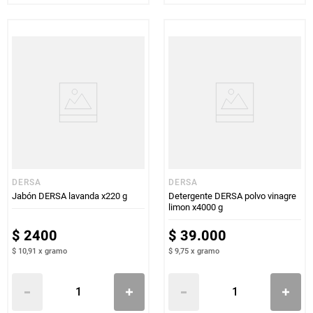
DERSA
DERSA
Jabón DERSA lavanda x220 g
Detergente DERSA polvo vinagre
limon x4000 g
$
2400
$
39
.
000
$ 10,91
x
gramo
$ 9,75
x
gramo