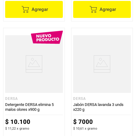
Agregar
Agregar
DERSA
DERSA
Detergente DERSA elimina 5
Jabón DERSA lavanda 3 unds
malos olores x900 g
x220 g
$
10
.
100
$
7000
$ 11,22
x
gramo
$ 10,61
x
gramo