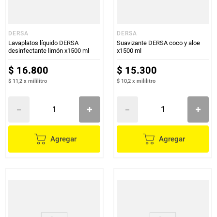
DERSA
DERSA
Lavaplatos líquido DERSA
Suavizante DERSA coco y aloe
desinfectante limón x1500 ml
x1500 ml
$
16
.
800
$
15
.
300
$ 11,2
x
mililitro
$ 10,2
x
mililitro
Agregar
Agregar