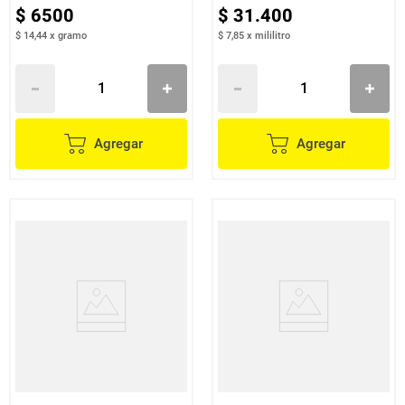
$
6500
$
31
.
400
$ 14,44
x
gramo
$ 7,85
x
mililitro
Agregar
Agregar