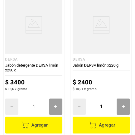
DERSA
DERSA
Jabón detergente DERSA limón
Jabón DERSA limón x220 g
x250 g
$
3400
$
2400
$ 13,6
x
gramo
$ 10,91
x
gramo
Agregar
Agregar