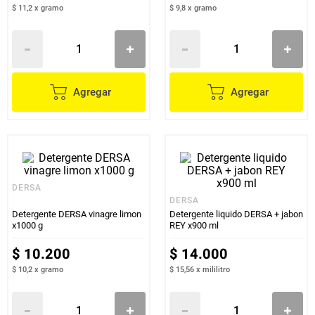
$ 11,2
x
gramo
$ 9,8
x
gramo
Agregar
Agregar
DERSA
DERSA
Detergente DERSA vinagre limon
Detergente liquido DERSA + jabon
x1000 g
REY x900 ml
$
10
.
200
$
14
.
000
$ 10,2
x
gramo
$ 15,56
x
mililitro