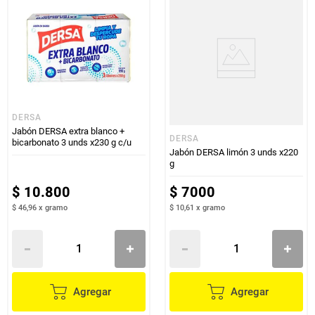
DERSA
Jabón DERSA extra blanco +
DERSA
bicarbonato 3 unds x230 g c/u
Jabón DERSA limón 3 unds x220
g
$
10
.
800
$
7000
$ 46,96
x
gramo
$ 10,61
x
gramo
Agregar
Agregar