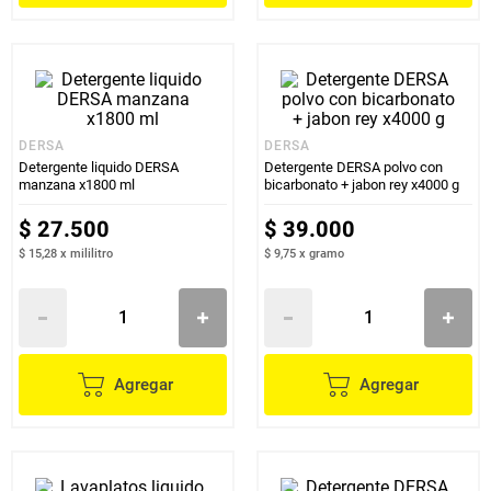
DERSA
DERSA
Detergente liquido DERSA
Detergente DERSA polvo con
manzana x1800 ml
bicarbonato + jabon rey x4000 g
$
27
.
500
$
39
.
000
$ 15,28
x
mililitro
$ 9,75
x
gramo
Agregar
Agregar