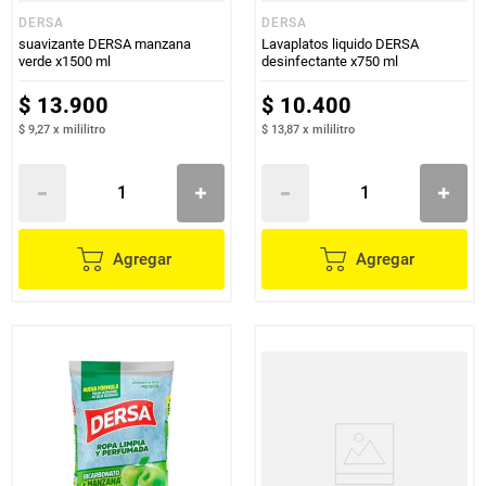
DERSA
DERSA
suavizante DERSA manzana
Lavaplatos liquido DERSA
verde x1500 ml
desinfectante x750 ml
$
13
.
900
$
10
.
400
$ 9,27
x
mililitro
$ 13,87
x
mililitro
Agregar
Agregar