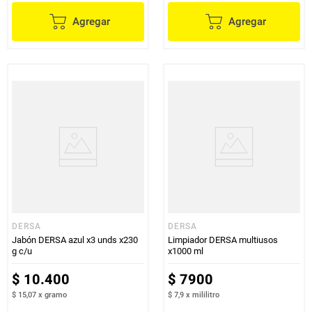
Agregar
Agregar
DERSA
DERSA
Jabón DERSA azul x3 unds x230
Limpiador DERSA multiusos
g c/u
x1000 ml
$
10
.
400
$
7900
$ 15,07
x
gramo
$ 7,9
x
mililitro