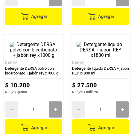
Agregar
Agregar
DERSA
DERSA
Detergente DERSA polvo con
Detergente liquido DERSA + jabon
bicarbonato + jabón rey x1000 g
REY x1800 ml
$
10
.
200
$
27
.
500
$ 10,2
x
gramo
$ 15,28
x
mililitro
Agregar
Agregar