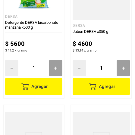
DERSA
Detergente DERSA bicarbonato
DERSA
manzana x500 g
Jabón DERSA x350 g
$
5600
$
4600
$ 11,2
x
gramo
$ 13,14
x
gramo
Agregar
Agregar