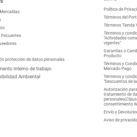
OS
Política de Privac
 Mercaldas
Términos del Port
s
Términos Tienda V
nos
Términos y condi
 frecuentes
"Actividades come
vigentes"
oveedores
Garantías o Camb
Producto
ón protección de datos personales
Términos y Condi
ento interno de trabajo
Mercado Pago
ibilidad Ambiental
Términos y condi
"Descuentos de l
Autorización para
tratamiento de d
personales(Cláus
consentimiento 
Envío y Devoluci
Aviso de privacid