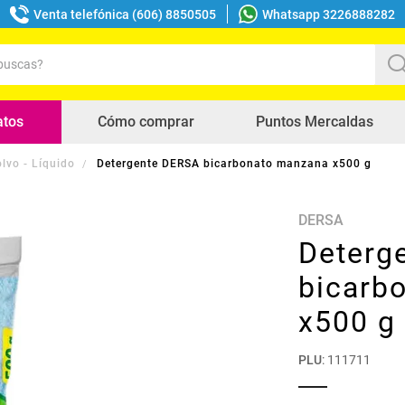
Venta telefónica (606) 8850505
Whatsapp 3226888282
uscas?
s buscados
atos
Cómo comprar
Puntos Mercaldas
lvo - Líquido
Detergente DERSA bicarbonato manzana x500 g
DERSA
Deterg
bicarb
x500 g
PLU
:
111711