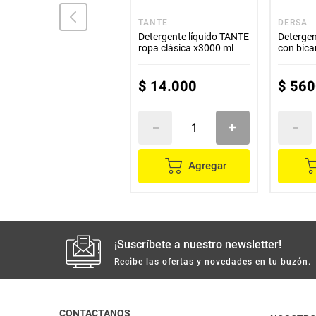
TOP
TANTE
DERSA
Detergente TOP ropa
Detergente líquido TANTE
Deterge
color x4000 g
ropa clásica x3000 ml
con bic
REY x50
$
41
.
700
$
14
.
000
$
560
Agregar
Agregar
¡Suscríbete a nuestro newsletter!
Recibe las ofertas y novedades en tu buzón.
CONTACTANOS