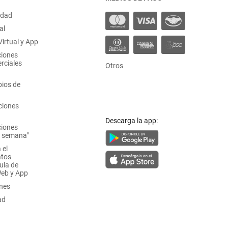
idad
al
irtual y App
ciones
rciales
Otros
ios de
ciones
Descarga la app:
ciones
a semana"
 el
atos
ula de
Web y App
ones
ad