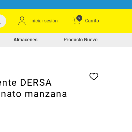
0
Iniciar sesión
Almacenes
Producto Nuevo
ente DERSA
onato manzana