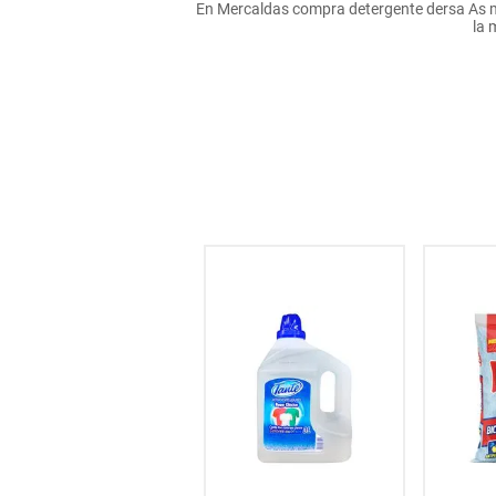
En Mercaldas compra detergente dersa As mu
hogar
la 
tecnología
moda
deportes
juguetería