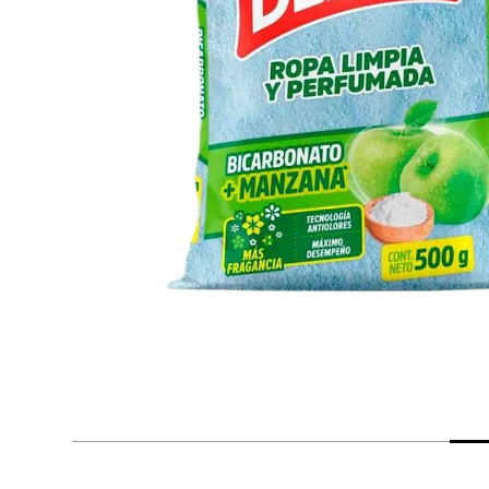
despensa
Arroz
Aceite
lácteos y refrigerados
vinos y licores
cuidado del bebé
mascotas
limpieza
cuidado personal
otros