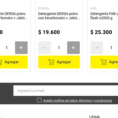
DERSA
FAB
nte DERSA polvo
Detergente DERSA polvo
Detergente FAB u
arbonato + Jabón
con bicarbonato + Jabón
flash x2000 g
0 g
REY x2000 g
0
$
19
.
600
$
25
.
300
Agregar
Agregar
Agre
Acepto política de datos, términos y condiciones
LEGAL