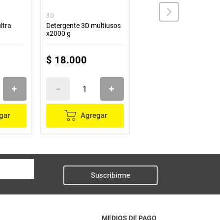
3D
ARIEL
ltra
Detergente 3D multiusos
Detergente ARIEL líquido
x2000 g
x650 ml
$
18
.
000
$
13
.
700
gar
Agregar
Agregar
Suscribirme
MEDIOS DE PAGO