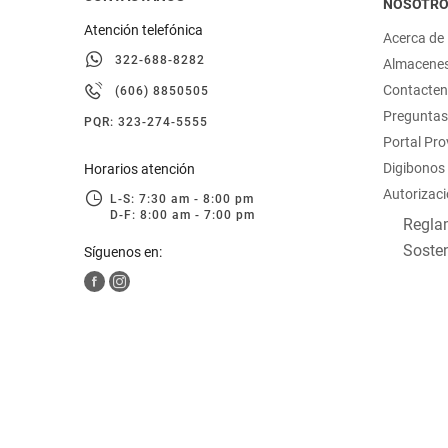
NOSOTR
Atención telefónica
Acerca de
322-688-8282
Almacene
Contacte
(606) 8850505
Preguntas
PQR: 323-274-5555
Portal Pr
Digibonos
Horarios atención
Autorizaci
L-S: 7:30 am - 8:00 pm
D-F: 8:00 am - 7:00 pm
Reglam
Sosten
Síguenos en: