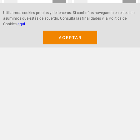
Utilizamos cookies propias y de terceros. Si continúas navegando en este sitio
asumimos que estás de acuerdo. Consulta las finalidades y la Política de
Agregar
Agregar
Cookies
aquí
ACEPTAR
¡Suscribete a nuestro newsletter!
Recibe las ofertas y novedades en tu buzón.
Acepto política de datos, términos y condiciones
Suscribirme