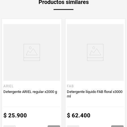
Productos similares
medida
Peso Neto
1000
Producto (kg)
PUM - Unidad
Gramo
de Medida
ARIEL
FAB
Detergente ARIEL regular x2000 g
Detergente líquido FAB floral x3000
ml
$
25
.
900
$
62
.
400