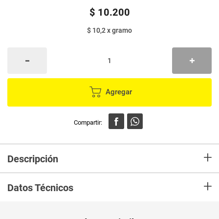
$
10
.
200
$ 10,2
x
gramo
Agregar
+
Descripción
Detergente DERSA vinagre limon protege el color y cuida las fibras de las
+
prendas de manera permanente, previene la aparición de las motas, los
Datos Técnicos
colores mas vivos y los blancos mas bancos
Unidad de
un