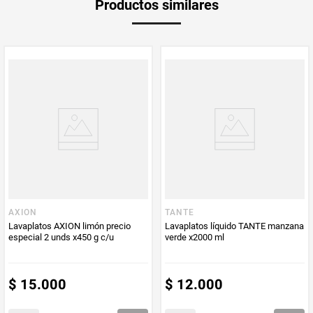
Productos similares
Producto (kg)
PUM - Unidad
Gramo
de Medida
AXION
TANTE
Lavaplatos AXION limón precio
Lavaplatos líquido TANTE manzana
especial 2 unds x450 g c/u
verde x2000 ml
$
15
.
000
$
12
.
000