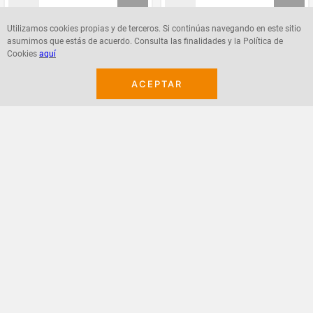
Utilizamos cookies propias y de terceros. Si continúas navegando en este sitio
asumimos que estás de acuerdo. Consulta las finalidades y la Política de
Agregar
Agregar
Cookies
aquí
ACEPTAR
¡Suscribete a nuestro newsletter!
Recibe las ofertas y novedades en tu buzón.
Acepto política de datos, términos y condiciones
Suscribirme