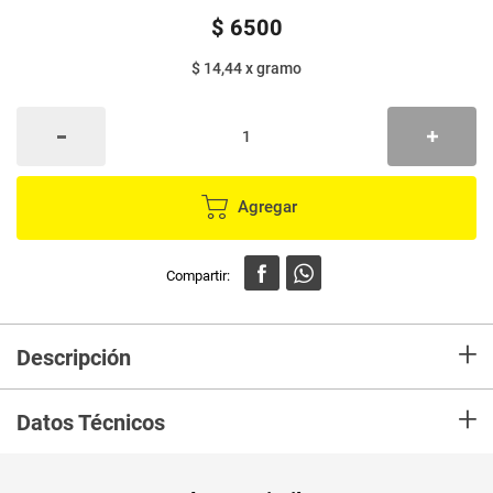
$
6500
$ 14,44
x
gramo
Agregar
+
Descripción
Lavaplatos en crema DERSA jabón rey x450 g
+
Datos Técnicos
Peso Neto
450