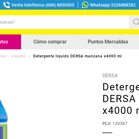
Venta telefónica (606) 8850505
Whatsapp 3226888282
uscas?
s buscados
atos
Cómo comprar
Puntos Mercaldas
lvo - Líquido
Detergente liquido DERSA manzana x4000 ml
DERSA
Deterge
DERSA
x4000 
PLU
:
120387