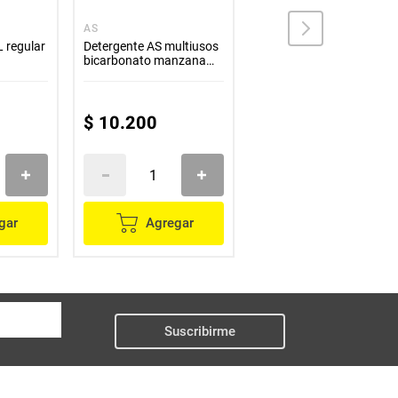
AS
WOOLITE
 regular
Detergente AS multiusos
Detergente líquido
bicarbonato manzana
WOOLITE baby rosa
x1000 g
x900 ml
$
10
.
200
$
19
.
900
gar
Agregar
Agregar
Suscribirme