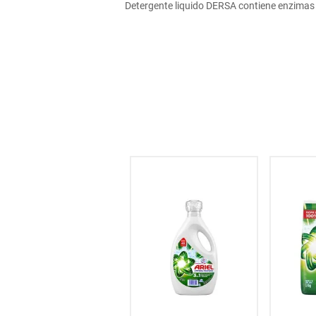
Detergente liquido DERSA contiene enzimas 
hogar
tecnología
moda
deportes
juguetería