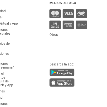
MEDIOS DE PAGO
idad
al
irtual y App
ciones
rciales
Otros
ios de
ciones
ciones
Descarga la app:
a semana"
 el
atos
ula de
Web y App
ones
ad
ciones