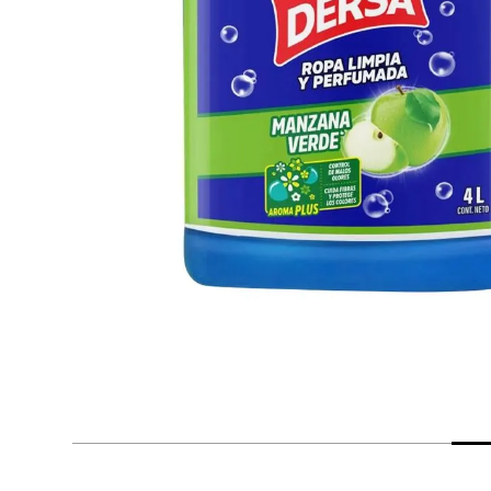
despensa
Arroz
Mantequilla
lácteos y refrigerados
vinos y licores
cuidado del bebé
mascotas
limpieza
cuidado personal
otros