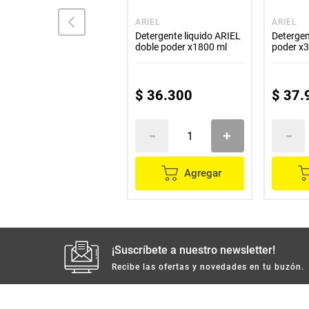
VEL ROSITA
ARIEL
ARIEL
Detergente líquido VEL
Detergente liquido ARIEL
Detergen
ROSITA x1800 ml
doble poder x1800 ml
poder x
$
32
.
500
$
36
.
300
$
37
.
Agregar
Agregar
¡Suscríbete a nuestro newsletter!
Recibe las ofertas y novedades en tu buzón.