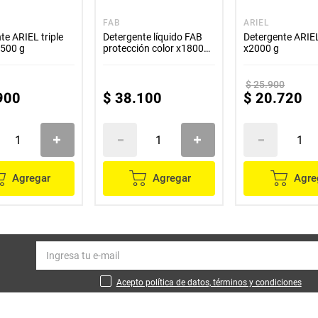
FAB
ARIEL
te ARIEL triple
Detergente líquido FAB
Detergente ARIEL
3500 g
protección color x1800
x2000 g
ml
$
25
.
900
900
$
38
.
100
$
20
.
720
Agregar
Agregar
Agre
Acepto política de datos, términos y condiciones