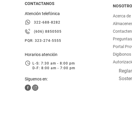
CONTACTANOS
NOSOTR
Atención telefónica
Acerca de
322-688-8282
Almacene
Contacte
(606) 8850505
Preguntas
PQR: 323-274-5555
Portal Pr
Digibonos
Horarios atención
Autorizaci
L-S: 7:30 am - 8:00 pm
D-F: 8:00 am - 7:00 pm
Reglam
Sosten
Síguenos en: