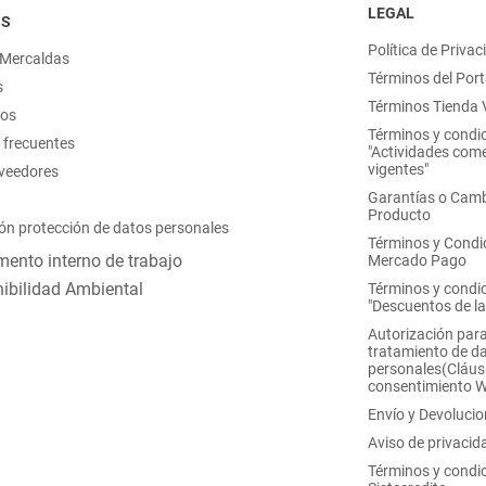
LEGAL
OS
Política de Privac
 Mercaldas
Términos del Port
s
Términos Tienda V
nos
Términos y condi
 frecuentes
"Actividades come
vigentes"
oveedores
Garantías o Camb
Producto
ón protección de datos personales
Términos y Condi
ento interno de trabajo
Mercado Pago
ibilidad Ambiental
Términos y condi
"Descuentos de l
Autorización para
tratamiento de d
personales(Cláus
consentimiento 
Envío y Devoluci
Aviso de privacid
Términos y condi