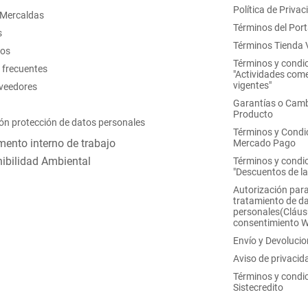
Política de Privac
 Mercaldas
Términos del Port
s
Términos Tienda V
nos
Términos y condi
 frecuentes
"Actividades come
vigentes"
oveedores
Garantías o Camb
Producto
ón protección de datos personales
Términos y Condi
ento interno de trabajo
Mercado Pago
ibilidad Ambiental
Términos y condi
"Descuentos de l
Autorización para
tratamiento de d
personales(Cláus
consentimiento 
Envío y Devoluci
Aviso de privacid
Términos y condi
Sistecredito