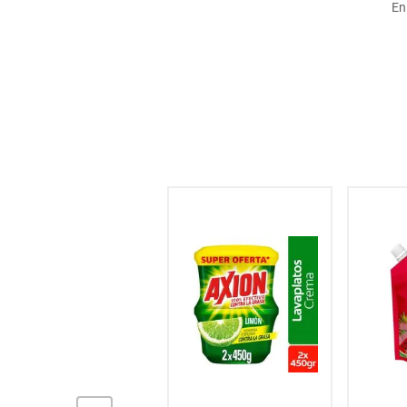
En
hogar
tecnología
moda
deportes
juguetería