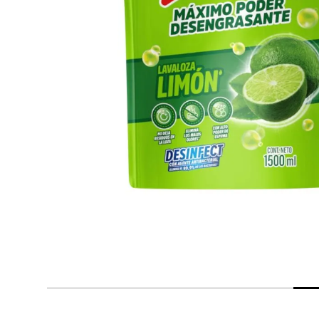
despensa
Arroz
Mantequilla
lácteos y refrigerados
vinos y licores
cuidado del bebé
mascotas
limpieza
cuidado personal
otros