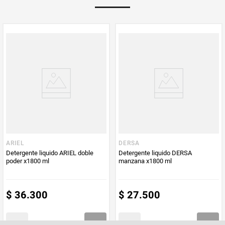
PUM - Unidad
Mililitro
de Medida
ARIEL
DERSA
Detergente liquido ARIEL doble
Detergente liquido DERSA
poder x1800 ml
manzana x1800 ml
$
36
.
300
$
27
.
500