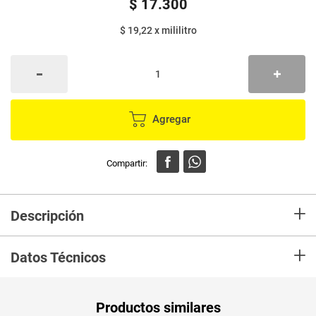
$
17
.
300
$ 19,22
x
mililitro
Agregar
+
Descripción
Detergente Líquido Dersa Coco Doypack x 900ml
+
Datos Técnicos
Peso Neto
900
Productos similares
Producto (kg)