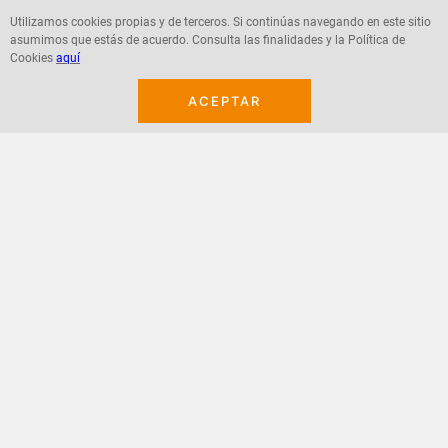
Utilizamos cookies propias y de terceros. Si continúas navegando en este sitio
asumimos que estás de acuerdo. Consulta las finalidades y la Política de
Agregar
Agregar
Cookies
aquí
ACEPTAR
¡Suscribete a nuestro newsletter!
Recibe las ofertas y novedades en tu buzón.
Acepto política de datos, términos y condiciones
Suscribirme
+
CONTACTANOS