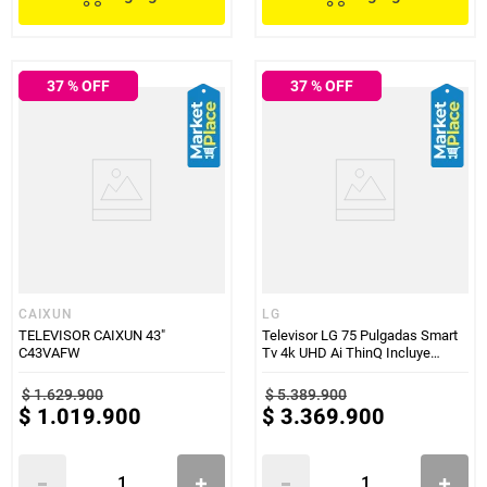
37
% OFF
37
% OFF
CAIXUN
LG
TELEVISOR CAIXUN 43"
Televisor LG 75 Pulgadas Smart
C43VAFW
Tv 4k UHD Ai ThinQ Incluye
Control Magic
$
1
.
629
.
900
$
5
.
389
.
900
$
1
.
019
.
900
$
3
.
369
.
900