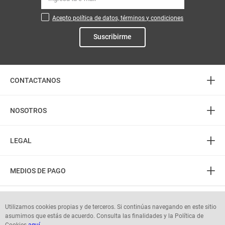
Acepto política de datos, términos y condiciones
Suscribirme
+
CONTACTANOS
+
Atención telefónica
NOSOTROS
3226888282
+
(606) 8850505
Acerca de Mercaldas
LEGAL
PQR: 3232745555
Almacenes
+
Horarios
Política de Privacidad
Contactenos
MEDIOS DE PAGO
L-S: 8:00 am - 7:00 pm
Términos del Portal
Preguntas frecuentes
D-F: 8:00 am - 5:00 pm
Términos Tienda Virtual y App
Portal Proveedores
Seguinos en:
Utilizamos cookies propias y de terceros. Si continúas navegando en este sitio
Digibonos
Términos y condiciones Actividades comerciales vigentes
asumimos que estás de acuerdo. Consulta las finalidades y la Política de
Autorización protección de datos personales