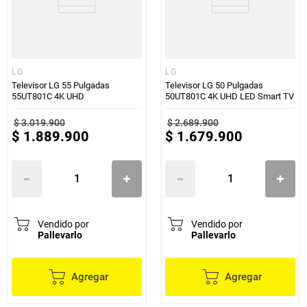
LG
LG
Televisor LG 55 Pulgadas
Televisor LG 50 Pulgadas
55UT801C 4K UHD
50UT801C 4K UHD LED Smart TV
$
3
.
019
.
900
$
2
.
689
.
900
$
1
.
889
.
900
$
1
.
679
.
900
Vendido por
Vendido por
Pallevarlo
Pallevarlo
Agregar
Agregar