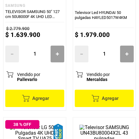
SAMSUNG
TELEVISOR SAMSUNG 50" 127
Televisor Led HYUNDAI 50
cm 50U8000F 4K UHD LED
pulgadas HAYLED5017W4KM
CRYSTAL SMART TV
$
2
.
779
.
900
$
1
.
639
.
900
$
1
.
979
.
000
Vendido por
Vendido por
Pallevarlo
Mercaldas
Agregar
Agregar
38
% OFF