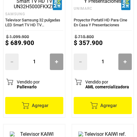
UNIMARC
SAMSUNG
Televisor Samsung 32 pulgadas
Proyector Portatil HD Para Cine
LED Smart TV HD TV
En Casa Y Presentaciones
UN32H5000FKXZL
$
1
.
099
.
900
$
715
.
800
$
689
.
900
$
357
.
900
Vendido por
Vendido por
Pallevarlo
AML comercializadora
Agregar
Agregar