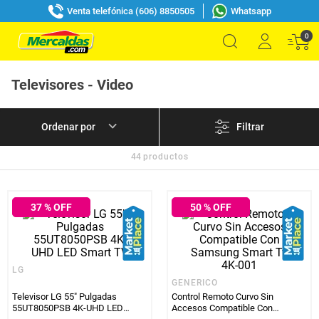
Venta telefónica (606) 8850505
Whatsapp
0
Televisores - Video
Filtrar
44
productos
37
% OFF
50
% OFF
LG
GENERICO
Televisor LG 55" Pulgadas
Control Remoto Curvo Sin
55UT8050PSB 4K-UHD LED
Accesos Compatible Con