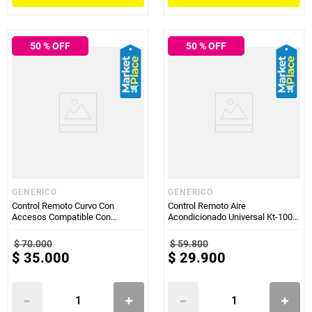
50
% OFF
50
% OFF
GENERICO
GENERICO
Control Remoto Curvo Con
Control Remoto Aire
Accesos Compatible Con
Acondicionado Universal Kt-100A
Samsung AD-SM90
II
$
70
.
000
$
59
.
800
$
35
.
000
$
29
.
900