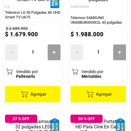
LG
SAMSUNG
Televisor LG 50 Pulgadas 4K UHD
Smart TV UA75
Televisor SAMSUNG
UN43BU80004X2L 43 pulgadas
$
2
.
689
.
900
$
1
.
679
.
900
$
1
.
988
.
000
Vendido por
Vendido por
Pallevarlo
Mercaldas
Agregar
Agregar
37
% OFF
50
% OFF