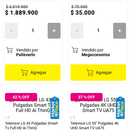
Smart TV
Samsung Smart Tv 4K-001
$
3
.
019
.
900
$
70
.
000
$
1
.
889
.
900
$
35
.
000
Vendido por
Vendido por
Pallevarlo
Megaccesorios
Agregar
Agregar
42
% OFF
37
% OFF
LG
LG
Televisor LG 43 Pulgadas Smart
Televisor LG 55" Pulgadas 4K
Tv Full HD Ai ThinQ
UHD Smart TV UA75