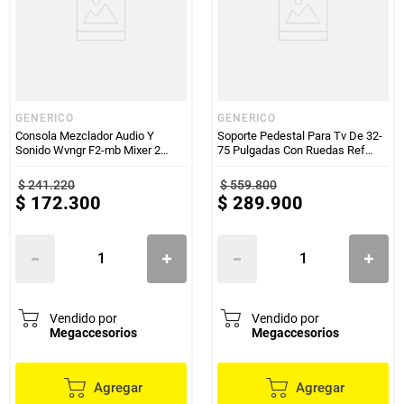
GENERICO
GENERICO
Consola Mezclador Audio Y
Soporte Pedestal Para Tv De 32-
Sonido Wvngr F2-mb Mixer 2
75 Pulgadas Con Ruedas Ref
Canales
1500
$
241
.
220
$
559
.
800
$
172
.
300
$
289
.
900
Vendido por
Vendido por
Megaccesorios
Megaccesorios
Agregar
Agregar