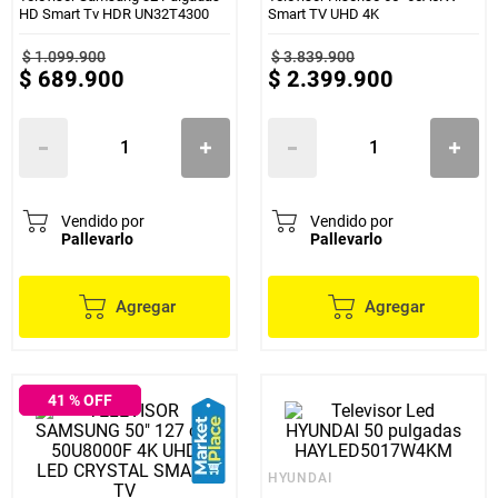
HD Smart Tv HDR UN32T4300
Smart TV UHD 4K
$
1
.
099
.
900
$
3
.
839
.
900
$
689
.
900
$
2
.
399
.
900
Vendido por
Vendido por
Pallevarlo
Pallevarlo
Agregar
Agregar
41
% OFF
HYUNDAI