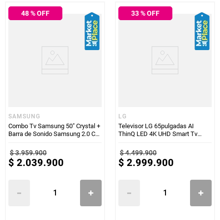
48
% OFF
33
% OFF
SAMSUNG
LG
Combo Tv Samsung 50" Crystal +
Televisor LG 65pulgadas AI
Barra de Sonido Samsung 2.0 CH
ThinQ LED 4K UHD Smart Tv
40W
65UQ7400PSB
$
3
.
959
.
900
$
4
.
499
.
900
$
2
.
039
.
900
$
2
.
999
.
900