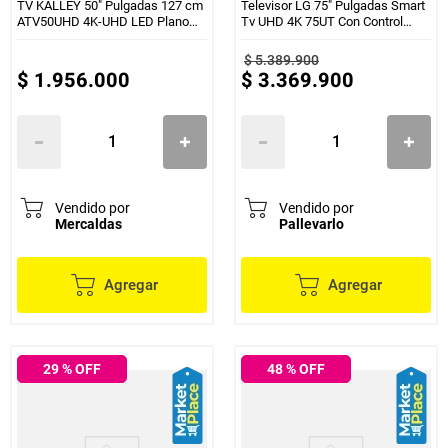
TV KALLEY 50" Pulgadas 127 cm
Televisor LG 75" Pulgadas Smart
ATV50UHD 4K-UHD LED Plano
Tv UHD 4K 75UT Con Control
Smart TV Android
Magic
ref.ATV50UHD4KUHD
$
5
.
389
.
900
$
1
.
956
.
000
$
3
.
369
.
900
Vendido por
Vendido por
Mercaldas
Pallevarlo
Agregar
Agregar
29
% OFF
48
% OFF