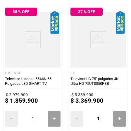
38
% OFF
37
% OFF
HISENSE
LG
Televisor Hisense 55A6N 55
Televisor LG 75" pulgadas 4K
Pulgadas LED SMART TV
Ultra HD 75UT8050PSB
$
2
.
979
.
900
$
5
.
389
.
900
$
1
.
859
.
900
$
3
.
369
.
900