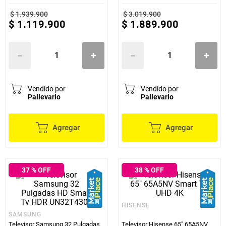
$
1
.
939
.
900
$
3
.
019
.
900
$
1
.
119
.
900
$
1
.
889
.
900
Vendido por
Vendido por
Pallevarlo
Pallevarlo
Agregar
Agregar
37
% OFF
38
% OFF
HISENSE
SAMSUNG
Televisor Samsung 32 Pulgadas
Televisor Hisense 65" 65A5NV