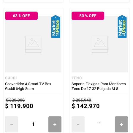
63
% OFF
50
% OFF
GUDDI
ZENO
Convertidor A Smart TV Box
Soporte Flexigas Para Monitores
Guddi 64gb-8ram
Zeno De 17-32 Pulgada M-8
$
320
.
000
$
285
.
940
$
119
.
900
$
142
.
970