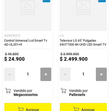
GENERICO
LG
Control Universal Lcd Smart Tv
Televisor LG 65" Pulgadas
AD-UL201+X
65UT7300 4K-UHD LED Smart TV
$
49
.
800
$
3
.
999
.
900
$
24
.
900
$
2
.
499
.
900
Vendido por
Vendido por
Megaccesorios
Pallevarlo
Agregar
Agregar