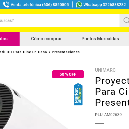
Venta telefónica (606) 8850505
Whatsapp 3226888282
uscas?
s buscados
atos
Cómo comprar
Puntos Mercaldas
atil HD Para Cine En Casa Y Presentaciones
UNIMARC
50
% OFF
Proyect
Para C
Presen
PLU
:
AM02639