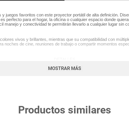
 y juegos favoritos con este proyector portátil de alta definición. Di
es perfecto para el hogar, la oficina o cualquier espacio donde quier
il manejo y conectividad te permitirán llevarlo a cualquier lugar sin 
olores vivos y brillantes, mientras que su compatibilidad con múltipl
ra noches de cine, reuniones de trabajo o compartir momentos espec
DETALLES
MOSTRAR MÁS
Portátil y fácil de transportar
Voltaje: 110/220V
Conexiones de entrada: HDMI
Imagen File: JPG, BMP, PNG
Productos similares
resolución Full HD: 1920x1080P
Material: PVC
Potencia: 20w