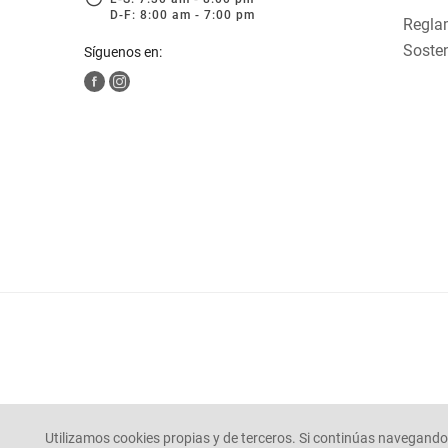
D-F: 8:00 am - 7:00 pm
Reglam
Sosten
Síguenos en:
Utilizamos cookies propias y de terceros. Si continúas navegando 
© Mercaldas 2025. todos los derechos reservados.