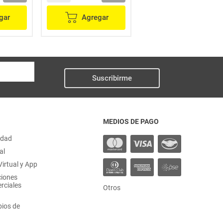
gar
Agregar
Agregar
Suscribirme
MEDIOS DE PAGO
idad
al
irtual y App
ciones
rciales
Otros
ios de