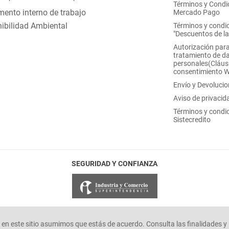
Términos y Condi
ento interno de trabajo
Mercado Pago
ibilidad Ambiental
Términos y condi
"Descuentos de l
Autorización para
tratamiento de d
personales(Cláus
consentimiento 
Envío y Devoluci
Aviso de privacid
Términos y condi
Sistecredito
SEGURIDAD Y CONFIANZA
en este sitio asumimos que estás de acuerdo. Consulta las finalidades y 