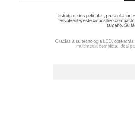
hogar
Disfruta de tus películas, presentaciones
envolvente, este dispositivo compacto 
tecnología
tamaño. Su fác
moda
Gracias a su tecnología LED, obtendrás c
multimedia completa. Ideal pa
deportes
juguetería