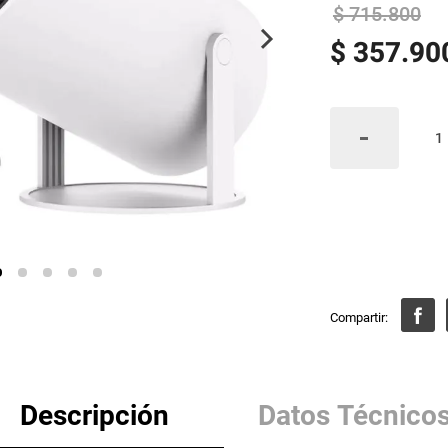
$
715
.
800
$
357
.
90
Descripción
Datos Técnico