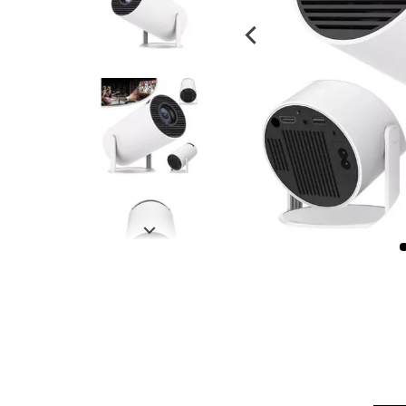
despensa
Arroz
Mantequilla
lácteos y refrigerados
vinos y licores
cuidado del bebé
mascotas
limpieza
cuidado personal
otros