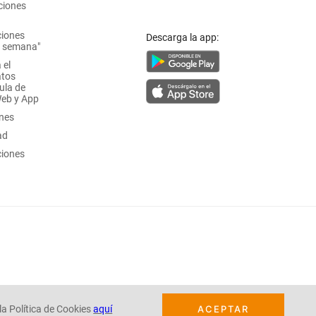
ciones
ciones
Descarga la app:
a semana"
 el
atos
ula de
Web y App
ones
ad
ciones
la Política de Cookies
aquí
ACEPTAR