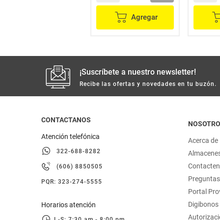
Agregar
Agregar
¡Suscríbete a nuestro newsletter!
Recibe las ofertas y novedades en tu buzón.
CONTACTANOS
NOSOTR
Atención telefónica
Acerca de
322-688-8282
Almacene
Contacte
(606) 8850505
Preguntas
PQR: 323-274-5555
Portal Pr
Digibonos
Horarios atención
Autorizaci
L-S: 7:30 am - 8:00 pm