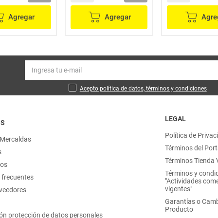
Agregar
Agregar
Agre
Acepto política de datos, términos y condiciones
LEGAL
OS
Política de Privac
 Mercaldas
Términos del Port
s
Términos Tienda V
nos
Términos y condi
 frecuentes
"Actividades come
vigentes"
oveedores
Garantías o Camb
Producto
ón protección de datos personales