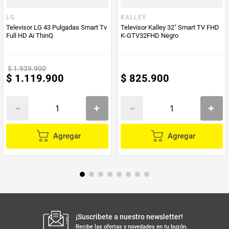
LG
KALLEY
Alto (cm)
43,8 cm
Televisor LG 43 Pulgadas Smart Tv
Televisor Kalley 32" Smart TV FHD
Full HD Ai ThinQ
K-GTV32FHD Negro
Profundo (cm)
6,9 cm
$
1
.
939
.
900
$
1
.
119
.
900
$
825
.
900
Garantía
1 año
Producto
Producto
Mercaldas
Enviado Por
Agregar
Agregar
Vendido por
Mercaldas
Incluye
Control y patas
Manual de Uso
Si
¡Suscribete a nuestro newsletter!
Recibe las ofertas y novedades en tu buzón.