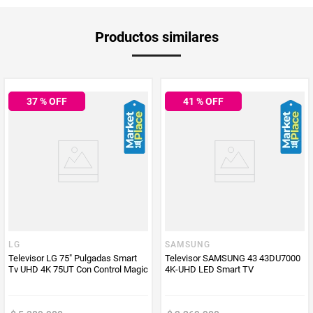
Asistente de Voz desde el control remoto (Go Control).
Producto
Mercaldas
Productos similares
Enviado Por
Vendido por
Mercaldas
37
% OFF
41
% OFF
LG
SAMSUNG
Televisor LG 75" Pulgadas Smart
Televisor SAMSUNG 43 43DU7000
Tv UHD 4K 75UT Con Control Magic
4K-UHD LED Smart TV