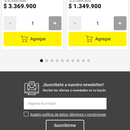
$
5
.
389
.
900
$
2
.
269
.
900
$
3
.
369
.
900
$
1
.
349
.
900
Agregar
Agregar
¡Suscribete a nuestro newsletter!
Recibe las ofertas y novedades en tu buzón.
Acepto política de datos, términos y condiciones
Suscribirme