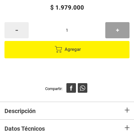
$
1
.
979
.
000
Agregar
+
Descripción
Televisor Led HYUNDAI 50" tiene conexión Bluetooth para reproducción de
+
sonido, disfruta de su hermoso marco sin borde, conexión Bluetooth,
Datos Técnicos
acceso directo a NETFLIX, YOUTUBE, PRIME VIDEO, BROWSER y