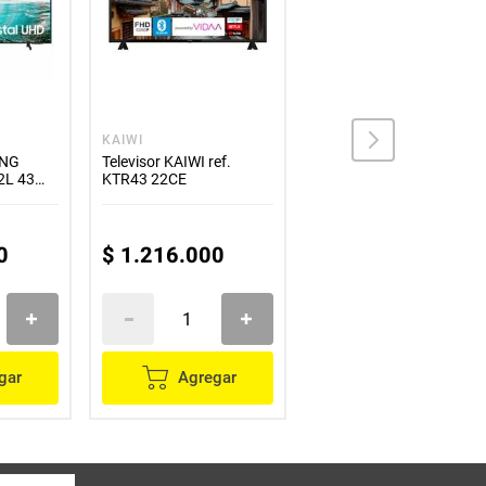
KAIWI
LG
UNG
Televisor KAIWI ref.
Televisor LG 65pulgadas
L 43
KTR43 22CE
AI ThinQ LED 4K UHD
Smart Tv 65UQ7400PSB
$
4
.
499
.
900
0
$
1
.
216
.
000
$
2
.
999
.
900
gar
Agregar
Agregar