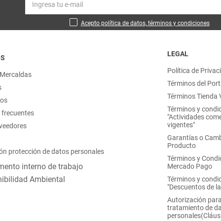
Acepto política de datos, términos y condiciones
LEGAL
OS
Política de Privac
 Mercaldas
Términos del Port
s
Términos Tienda V
nos
Términos y condi
 frecuentes
"Actividades come
vigentes"
oveedores
Garantías o Camb
Producto
ón protección de datos personales
Términos y Condi
ento interno de trabajo
Mercado Pago
ibilidad Ambiental
Términos y condi
"Descuentos de l
Autorización para
tratamiento de d
personales(Cláus