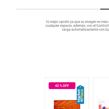
hogar
tecnología
tú mejor opción ya que su imagen es más cri
cualquier espacio, además, con el Control 
carga automáticamente con luz i
moda
deportes
juguetería
42
% OFF