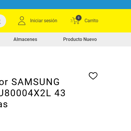
0
Iniciar sesión
Almacenes
Producto Nuevo
sor SAMSUNG
U80004X2L 43
as