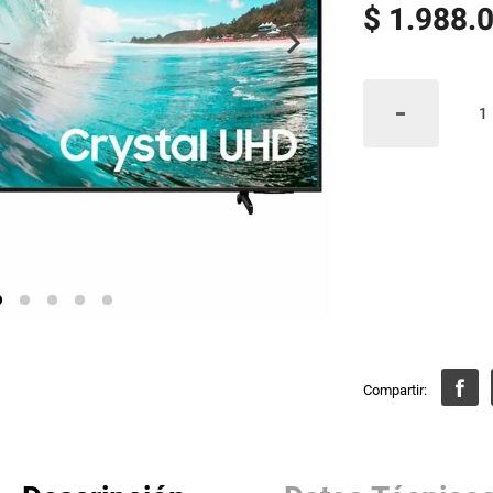
$
1
.
988
.