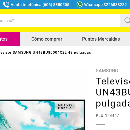
Venta telefónica (606) 8850505
Whatsapp 3226888282
uscas?
s buscados
atos
Cómo comprar
Puntos Mercaldas
levisor SAMSUNG UN43BU80004X2L 43 pulgadas
SAMSUNG
Televi
UN43B
pulgad
PLU
:
124447