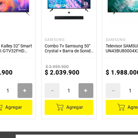
SAMSUNG
SAMSUNG
r Kalley 32" Smart
Combo Tv Samsung 50"
Televisor SAMS
 K-GTV32FHD
Crystal + Barra de Sonido
UN43BU80004X2
Samsung 2.0 CH 40W
pulgadas
$
3
.
959
.
900
.
900
$
2
.
039
.
900
$
1
.
988
.
00
Agregar
Agregar
Agre