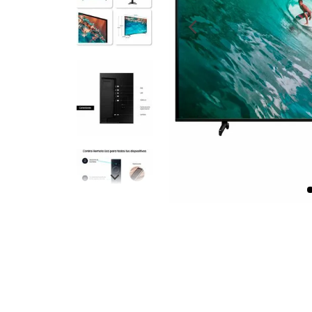
despensa
Arroz
Aceite
lácteos y refrigerados
vinos y licores
cuidado del bebé
mascotas
limpieza
cuidado personal
otros