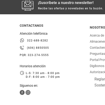
¡Suscríbete a nuestro newsletter!
Recibe las ofertas y novedades en tu buzón.
CONTACTANOS
NOSOTR
Atención telefónica
Acerca de
322-688-8282
Almacene
Contacte
(606) 8850505
Preguntas
PQR: 323-274-5555
Portal Pr
Digibonos
Horarios atención
Autorizaci
L-S: 7:30 am - 8:00 pm
D-F: 8:00 am - 7:00 pm
Reglam
Sosten
Síguenos en: