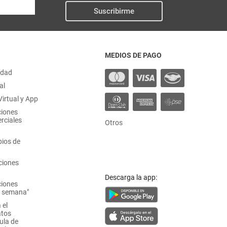
Suscribirme
MEDIOS DE PAGO
idad
al
irtual y App
ciones
rciales
Otros
ios de
ciones
Descarga la app:
ciones
a semana"
 el
atos
ula de