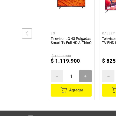
SAMSUNG
LG
KALLEY
Televisor Led SAMSUNG
Televisor LG 43 Pulgadas
Televiso
32 pulgadas HD SMART
Smart Tv Full HD Ai ThinQ
TV FHD
ref. UN32T4300
Negro
$
1
.
939
.
900
$
1
.
187
.
900
$
1
.
119
.
900
$
825
Agregar
Agregar