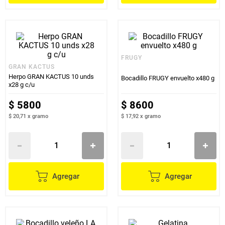
FRUGY
GRAN KACTUS
Herpo GRAN KACTUS 10 unds
Bocadillo FRUGY envuelto x480 g
x28 g c/u
$
5800
$
8600
$ 20,71
x
gramo
$ 17,92
x
gramo
Agregar
Agregar