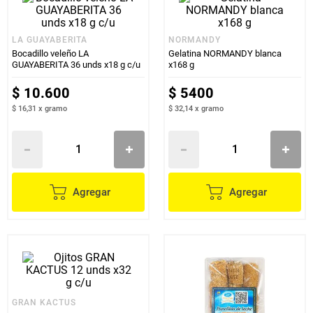
LA GUAYABERITA
NORMANDY
Bocadillo veleño LA
Gelatina NORMANDY blanca
GUAYABERITA 36 unds x18 g c/u
x168 g
$
10
.
600
$
5400
$ 16,31
x
gramo
$ 32,14
x
gramo
Agregar
Agregar
GRAN KACTUS