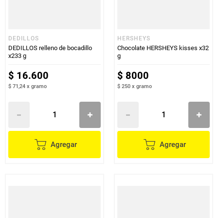
DEDILLOS
HERSHEYS
DEDILLOS relleno de bocadillo
Chocolate HERSHEYS kisses x32
x233 g
g
$
16
.
600
$
8000
$ 71,24
x
gramo
$ 250
x
gramo
Agregar
Agregar