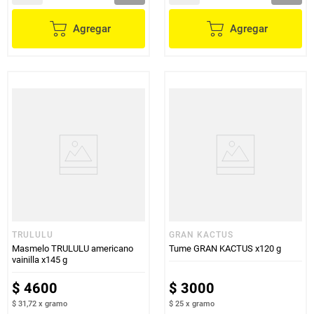
Agregar
Agregar
TRULULU
GRAN KACTUS
Masmelo TRULULU americano
Tume GRAN KACTUS x120 g
vainilla x145 g
$
4600
$
3000
$ 31,72
x
gramo
$ 25
x
gramo