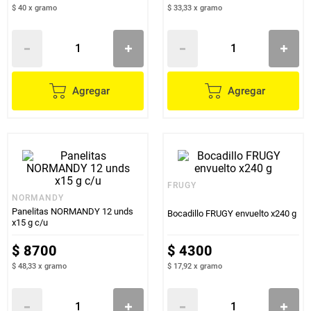
$ 40
x
gramo
$ 33,33
x
gramo
Agregar
Agregar
FRUGY
NORMANDY
Panelitas NORMANDY 12 unds
Bocadillo FRUGY envuelto x240 g
x15 g c/u
$
8700
$
4300
$ 48,33
x
gramo
$ 17,92
x
gramo