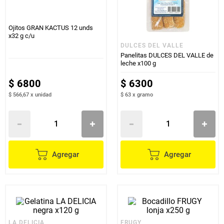
Ojitos GRAN KACTUS 12 unds
x32 g c/u
DULCES DEL VALLE
Panelitas DULCES DEL VALLE de
leche x100 g
$
6800
$
6300
$ 566,67
x
unidad
$ 63
x
gramo
Agregar
Agregar
LA DELICIA
FRUGY