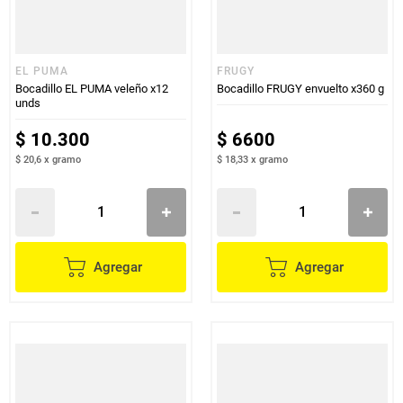
EL PUMA
FRUGY
Bocadillo EL PUMA veleño x12
Bocadillo FRUGY envuelto x360 g
unds
$
10
.
300
$
6600
$ 20,6
x
gramo
$ 18,33
x
gramo
Agregar
Agregar