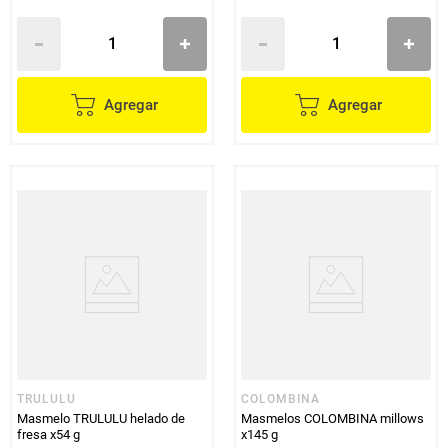
Agregar
Agregar
TRULULU
COLOMBINA
Masmelo TRULULU helado de
Masmelos COLOMBINA millows
fresa x54 g
x145 g