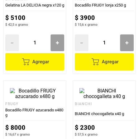
Gelatina LA DELICIA negra x120 g
Bocadillo FRUGY lonja x250 g
$
5100
$
3900
$ 42,5
x
gramo
$ 15,6
x
gramo
Agregar
Agregar
FRUGY
BIANCHI
Bocadillo FRUGY azucarado x480
BIANCHI chocogalleta x40 g
g
$
8000
$
2300
$ 16,67
x
gramo
$ 57,5
x
gramo