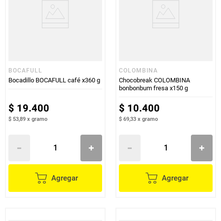
BOCAFULL
COLOMBINA
Bocadillo BOCAFULL café x360 g
Chocobreak COLOMBINA
bonbonbum fresa x150 g
$
19
.
400
$
10
.
400
$ 53,89
x
gramo
$ 69,33
x
gramo
Agregar
Agregar