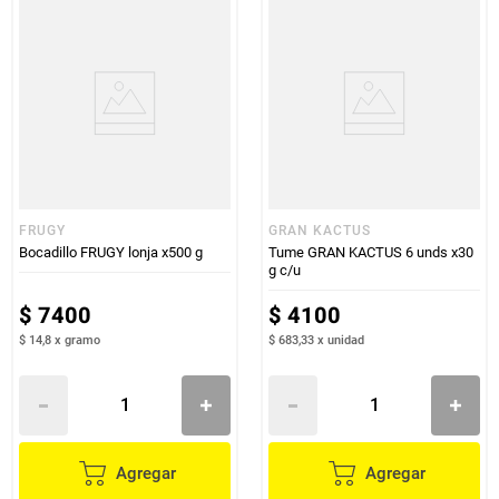
FRUGY
GRAN KACTUS
Bocadillo FRUGY lonja x500 g
Tume GRAN KACTUS 6 unds x30
g c/u
$
7400
$
4100
$ 14,8
x
gramo
$ 683,33
x
unidad
Agregar
Agregar