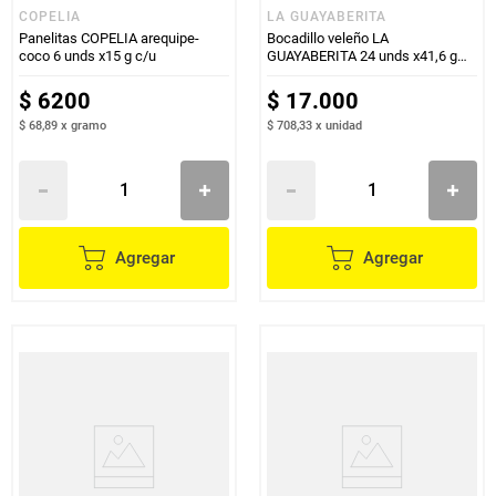
COPELIA
LA GUAYABERITA
Panelitas COPELIA arequipe-
Bocadillo veleño LA
coco 6 unds x15 g c/u
GUAYABERITA 24 unds x41,6 g
c/u
$
6200
$
17
.
000
$ 68,89
x
gramo
$ 708,33
x
unidad
Agregar
Agregar