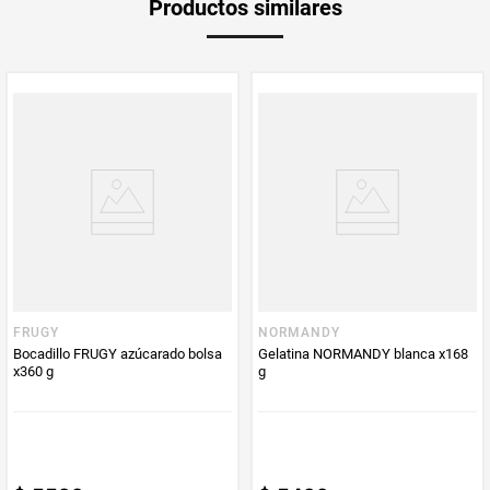
Productos similares
medida
Multiplicador
1
PUM - Medida
150
Peso Neto
150
Producto (kg)
PUM - Unidad
Gramo
de Medida
FRUGY
NORMANDY
Bocadillo FRUGY azúcarado bolsa
Gelatina NORMANDY blanca x168
x360 g
g
$
5500
$
5400