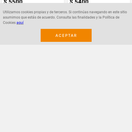
Utilizamos cookies propias y de terceros. Si continúas navegando en este sitio
asumimos que estás de acuerdo. Consulta las finalidades y la Política de
Agregar
Agregar
Cookies
aquí
ACEPTAR
¡Suscribete a nuestro newsletter!
Recibe las ofertas y novedades en tu buzón.
Acepto política de datos, términos y condiciones
Suscribirme