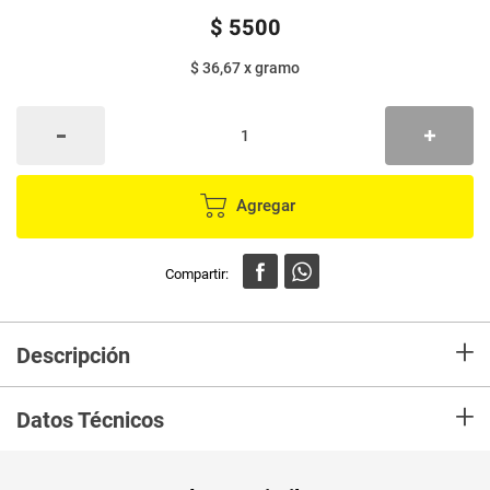
$
5500
$ 36,67
x
gramo
Agregar
+
Descripción
Gelatina de pata de res, blanca con sabor a mantequilla.
+
Datos Técnicos
Unidad de
un