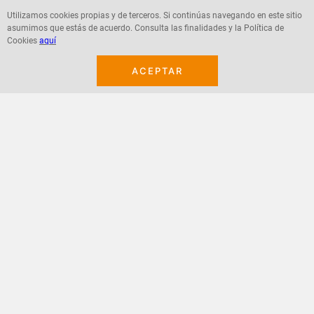
Utilizamos cookies propias y de terceros. Si continúas navegando en este sitio
asumimos que estás de acuerdo. Consulta las finalidades y la Política de
Agregar
Agregar
Cookies
aquí
ACEPTAR
¡Suscribete a nuestro newsletter!
Recibe las ofertas y novedades en tu buzón.
Acepto política de datos, términos y condiciones
Suscribirme
+
CONTACTANOS