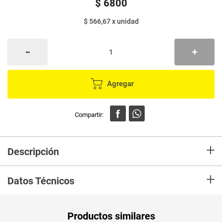
$
6800
$ 566,67
x
unidad
Agregar
+
Descripción
Ojitos GRAN KACTUS 12 unds x32 g c/u
+
Datos Técnicos
Peso Neto
12
Productos similares
Producto (kg)