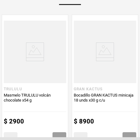
PUM - Unidad
Unidad
de Medida
TRULULU
GRAN KACTUS
Masmelo TRULULU volcán
Bocadillo GRAN KACTUS minicaja
chocolate x54 g
18 unds x30 g c/u
$
2900
$
8900