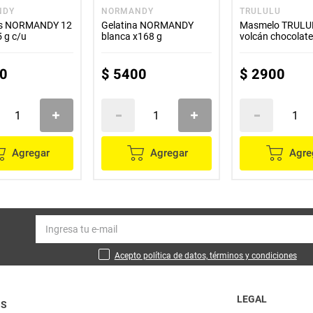
NDY
NORMANDY
TRULULU
as NORMANDY 12
Gelatina NORMANDY
Masmelo TRULU
 x15 g c/u
blanca x168 g
volcán chocol
0
$
5400
$
2900
Agregar
Agregar
Agre
Acepto política de datos, términos y condiciones
LEGAL
OS