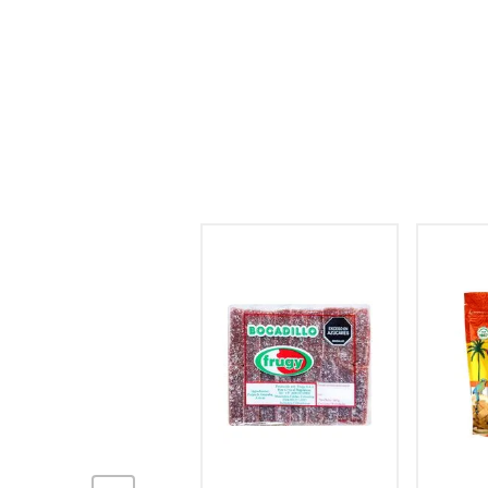
hogar
tecnología
moda
deportes
juguetería