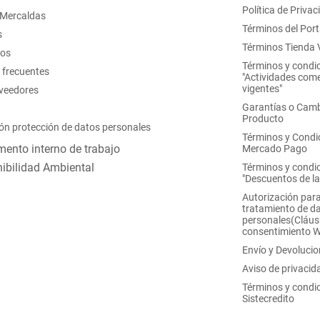
Política de Privac
 Mercaldas
Términos del Port
s
Términos Tienda V
nos
Términos y condi
 frecuentes
"Actividades come
vigentes"
oveedores
Garantías o Camb
Producto
ón protección de datos personales
Términos y Condi
ento interno de trabajo
Mercado Pago
ibilidad Ambiental
Términos y condi
"Descuentos de l
Autorización para
tratamiento de d
personales(Cláus
consentimiento 
Envío y Devoluci
Aviso de privacid
Términos y condi
Sistecredito