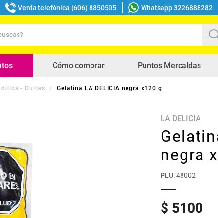
Venta telefónica (606) 8850505
Whatsapp 3226888282
uscas?
s buscados
atos
Cómo comprar
Puntos Mercaldas
dillos - Dulces
Gelatina LA DELICIA negra x120 g
LA DELICIA
Gelati
negra 
PLU
:
48002
$
5100