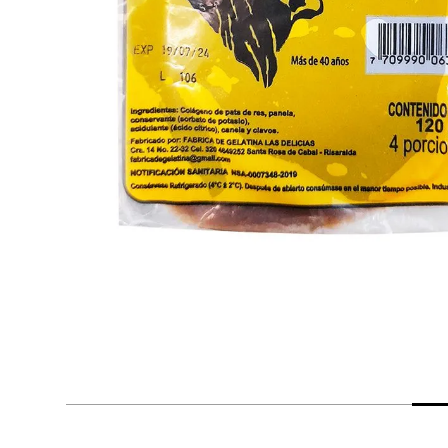
despensa
Arroz
Mantequilla
lácteos y refrigerados
vinos y licores
cuidado del bebé
mascotas
limpieza
cuidado personal
otros