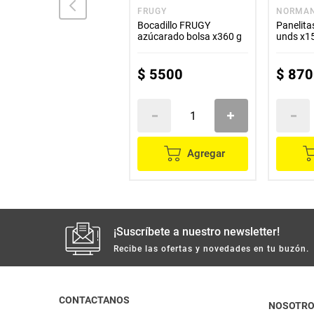
LA DELICIA
FRUGY
NORMA
Gelatina LA DELICIA
Bocadillo FRUGY
Panelit
blanca pequeña bolsa
azúcarado bolsa x360 g
unds
x150 g
$
5500
$
5500
$
870
Agregar
Agregar
¡Suscríbete a nuestro newsletter!
Recibe las ofertas y novedades en tu buzón.
CONTACTANOS
NOSOTR