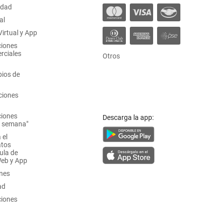
idad
al
irtual y App
ciones
rciales
Otros
ios de
ciones
ciones
Descarga la app:
a semana"
 el
atos
ula de
Web y App
ones
ad
ciones