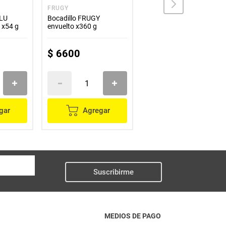
FRUGY
COLANTA
LU
Bocadillo FRUGY
Combo deleite COLANTA
ate x54 g
envuelto x360 g
postre x287 g
$
6600
$
0
gar
Agregar
Agregar
Suscribirme
MEDIOS DE PAGO