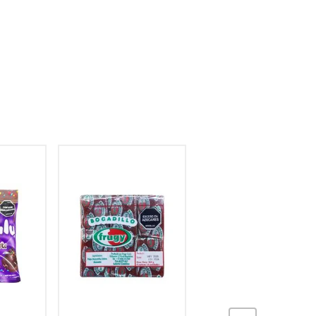
NaN
% OFF