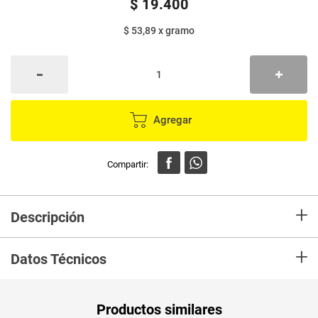
$
19
.
400
$ 53,89
x
gramo
Agregar
+
Descripción
Pasta dura, obtenida de la mezcla y concentración de la pulpa de la
+
guayaba, azúcar, azúcar invertido (azúcar, agua, ácido cítrico) café
Datos Técnicos
soluble, agua, espesante, cafeína pura y acidulante (ácido cítrico).
Envuelta en hoja de bijao. Constituye un alimento integral de consumo
directo, especialmente pensado para deportistas.
Peso Neto
360
Productos similares
Producto (kg)