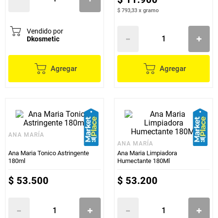
$ 793,33
x
gramo
Vendido por
Dkosmetic
Agregar
Agregar
ANA MARÍA
ANA MARÍA
Ana Maria Tonico Astringente
Ana Maria Limpiadora
180ml
Humectante 180Ml
$
53
.
500
$
53
.
200