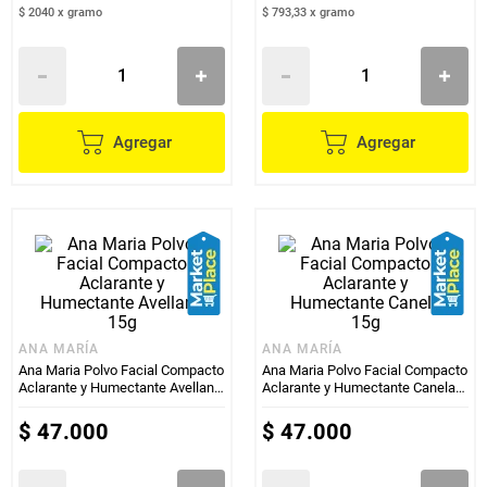
$ 2040
x
gramo
$ 793,33
x
gramo
Agregar
Agregar
ANA MARÍA
ANA MARÍA
Ana Maria Polvo Facial Compacto
Ana Maria Polvo Facial Compacto
Aclarante y Humectante Avellana
Aclarante y Humectante Canela
15g
15g
$
47
.
000
$
47
.
000