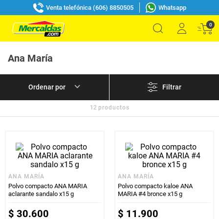
Venta telefónica (606) 8850505
Whatsapp
0
Ana María
Filtrar
12
productos
ANA MARÍA
ANA MARÍA
Polvo compacto ANA MARIA
Polvo compacto kaloe ANA
aclarante sandalo x15 g
MARIA #4 bronce x15 g
$
30
.
600
$
11
.
900