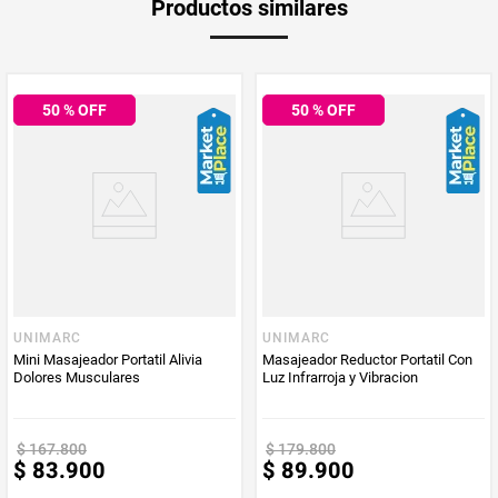
Productos similares
medida
Multiplicador
1
50
% OFF
50
% OFF
PUM - Medida
15
Peso Neto
15
Producto (kg)
PUM - Unidad
Gramo
de Medida
UNIMARC
UNIMARC
Mini Masajeador Portatil Alivia
Masajeador Reductor Portatil Con
Dolores Musculares
Luz Infrarroja y Vibracion
$
167
.
800
$
179
.
800
$
83
.
900
$
89
.
900