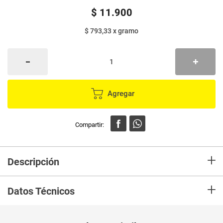
$
11
.
900
$ 793,33
x
gramo
Agregar
+
Descripción
Polvo compacto kaloe protege, refresca, suaviza y cubre uniformemente
+
las imperfecciones de la piel mientras proporciona emoliencia y
Datos Técnicos
humectación. Contiene Extracto de flores de caléndula, aloe vera y filtro
solar rayos UVA/UVB.
Unidad de
un