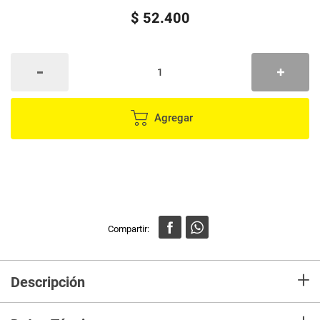
$
52
.
400
Agregar
+
Descripción
La espuma intensificadora de rizos Etniker con PROTECCIÓN TÉRMICA,
es el secreto para destacar tus rizos de una manera natural, sin efecto