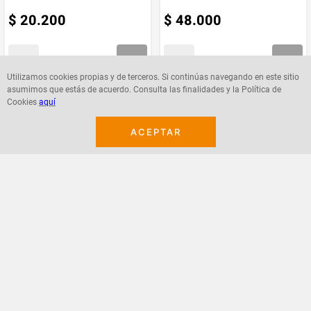
$
20
.
200
$
48
.
000
Marca
Etniker
Utilizamos cookies propias y de terceros. Si continúas navegando en este sitio
asumimos que estás de acuerdo. Consulta las finalidades y la Política de
Agregar
Agregar
Cookies
aquí
ACEPTAR
¡Suscribete a nuestro newsletter!
Recibe las ofertas y novedades en tu buzón.
Acepto política de datos, términos y condiciones
Suscribirme