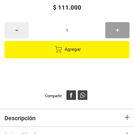
$
111
.
000
Agregar
+
Descripción
Crema gel facial elaborada con tecnología SKINectura™, que contiene
Néctar de la Flor Kangaroo Paw, exclusivo extracto botánico antiedad que