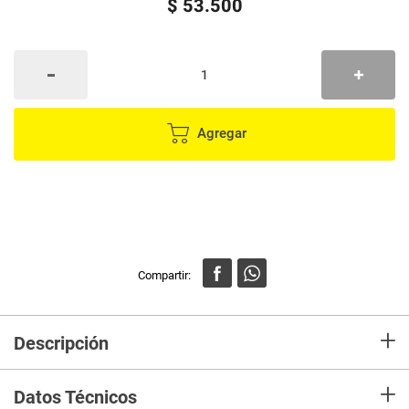
$
53
.
500
Agregar
+
Descripción
Ana Maria Tonico Astringente Herbal 180ml. Elimina el exceso de grasa y
+
normaliza los poros, manteniendo el nivel óptimo de hidratación.
Datos Técnicos
Enriquecido con ácido oleanólico (extraído de la hoja del olivo) y NDGA