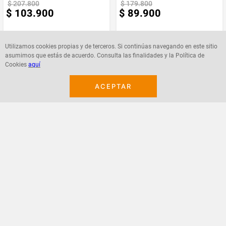
$
207
.
800
$
179
.
800
$
103
.
900
$
89
.
900
Utilizamos cookies propias y de terceros. Si continúas navegando en este sitio
asumimos que estás de acuerdo. Consulta las finalidades y la Política de
Cookies
aquí
Agregar
Agregar
ACEPTAR
¡Suscribete a nuestro newsletter!
Recibe las ofertas y novedades en tu buzón.
Acepto política de datos, términos y condiciones
Suscribirme