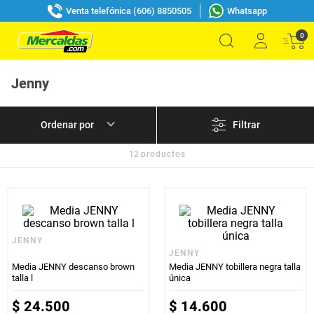
Venta telefónica (606) 8850505
Whatsapp
0
Jenny
Filtrar
12
productos
JENNY
JENNY
Media JENNY descanso brown
Media JENNY tobillera negra talla
talla l
única
$
24
.
500
$
14
.
600