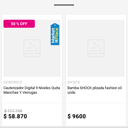
Multiplicador
1
50
% OFF
PUM - Medida
1
PUM - Unidad
Unidad
de Medida
GENERICO
SHOCK
Cauterizador Digital 9 Niveles Quita
Bamba SHOCK plizada fashion x3
Manchas Y Verrugas
unds
$
117
.
740
$
58
.
870
$
9600