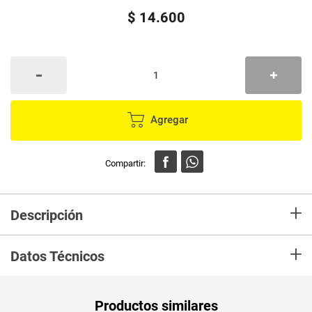
$
14
.
600
Agregar
+
Descripción
Utilizalas para asistir a un evento como por ejemplo el lanzamiento de una
+
línea de maquillaje o una colección de ropa. Para presentarse en una
Datos Técnicos
reunión empresarial ya sea de día o de noche. En un asado con amigos en
clima templado. En una tarde de domingo luciendo un buen par de jeans
Unidad de
un
Productos similares
medida