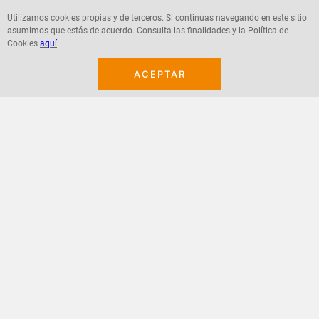
Utilizamos cookies propias y de terceros. Si continúas navegando en este sitio
asumimos que estás de acuerdo. Consulta las finalidades y la Política de
Cookies
aquí
Agregar
Agregar
ACEPTAR
¡Suscribete a nuestro newsletter!
Recibe las ofertas y novedades en tu buzón.
Acepto política de datos, términos y condiciones
Suscribirme