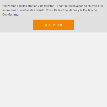
Utilizamos cookies propias y de terceros. Si continúas navegando en este sitio
asumimos que estás de acuerdo. Consulta las finalidades y la Política de
Cookies
aquí
Agregar
Agregar
ACEPTAR
¡Suscribete a nuestro newsletter!
Recibe las ofertas y novedades en tu buzón.
Acepto política de datos, términos y condiciones
Suscribirme