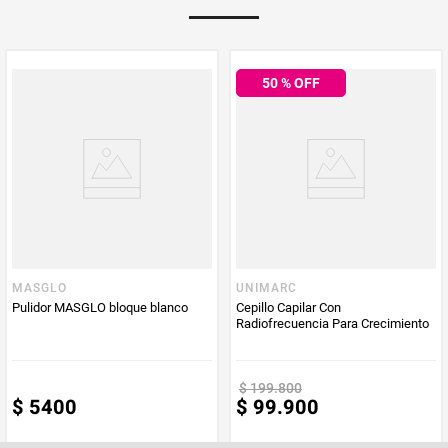
Multiplicador
1
50
% OFF
PUM - Medida
1
PUM - Unidad
Unidad
de Medida
MASGLO
UNIMARC
Pulidor MASGLO bloque blanco
Cepillo Capilar Con
Radiofrecuencia Para Crecimiento
$
199
.
800
$
5400
$
99
.
900