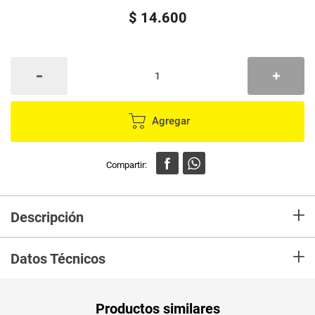
$
14
.
600
Agregar
+
Descripción
Utilizalas para asistir a un evento como por ejemplo el lanzamiento de una
+
línea de maquillaje o una colección de ropa. Para presentarse en una
Datos Técnicos
reunión empresarial ya sea de día o de noche. En un asado con amigos en
clima templado. En una tarde de domingo luciendo un buen par de jeans
Unidad de
un
Productos similares
medida