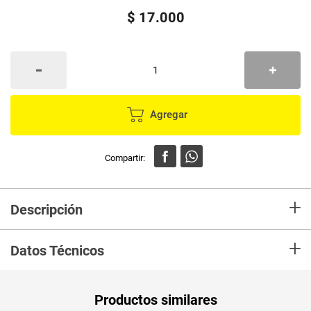
$
17
.
000
Agregar
+
Descripción
Media JENNY talonera 2 unds natural negro talla unica
+
Datos Técnicos
Productos similares