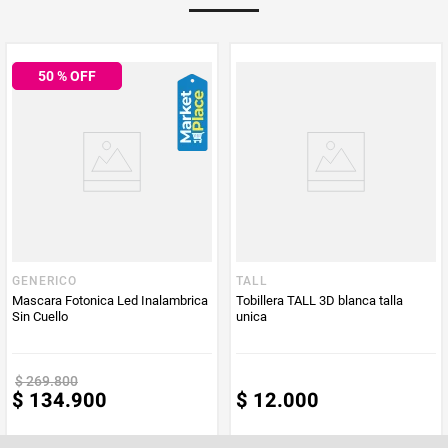
50
% OFF
GENERICO
TALL
Mascara Fotonica Led Inalambrica
Tobillera TALL 3D blanca talla
Sin Cuello
unica
$
269
.
800
$
134
.
900
$
12
.
000