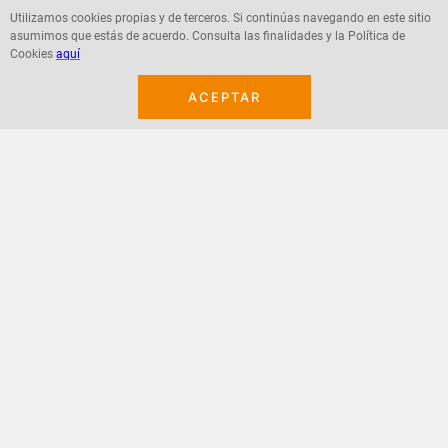
Utilizamos cookies propias y de terceros. Si continúas navegando en este sitio
asumimos que estás de acuerdo. Consulta las finalidades y la Política de
Cookies
aquí
Agregar
Agregar
ACEPTAR
¡Suscribete a nuestro newsletter!
Recibe las ofertas y novedades en tu buzón.
Acepto política de datos, términos y condiciones
Suscribirme