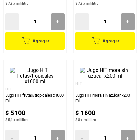
$ 7,9
x
mililitro
$ 7,9
x
mililitro
Agregar
Agregar
HIT
HIT
Jugo HIT frutas/tropicales x1000
Jugo HIT mora sin azúcar x200
ml
ml
$
5100
$
1600
$ 5,1
x
mililitro
$ 8
x
mililitro