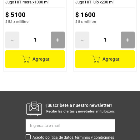
Jugo HIT mora x1000 ml
Jugo HIT lulo x200 ml
$
5100
$
1600
$ 5,1
x
mililitro
$ 8
x
mililitro
Agregar
Agregar
¡Suscribete a nuestro newsletter!
Recibe las ofertas y novedades en tu buzón.
Acepto política de datos, términos y condiciones