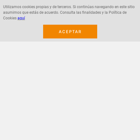
Utilizamos cookies propias y de terceros. Si continúas navegando en este sitio
asumimos que estás de acuerdo. Consulta las finalidades y la Política de
Agregar
Agregar
Cookies
aquí
ACEPTAR
¡Suscribete a nuestro newsletter!
Recibe las ofertas y novedades en tu buzón.
Acepto política de datos, términos y condiciones
Suscribirme
+
CONTACTANOS