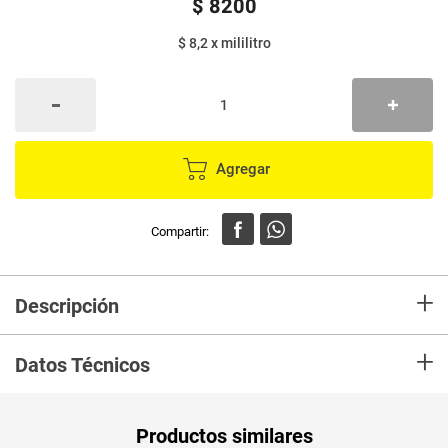
$
8200
$ 8,2
x
mililitro
Agregar
+
Descripción
Representa el sabor de la fruta en toda su expresión. Postobón tómate la
+
vida.
Datos Técnicos
Unidad de
un
Productos similares
medida