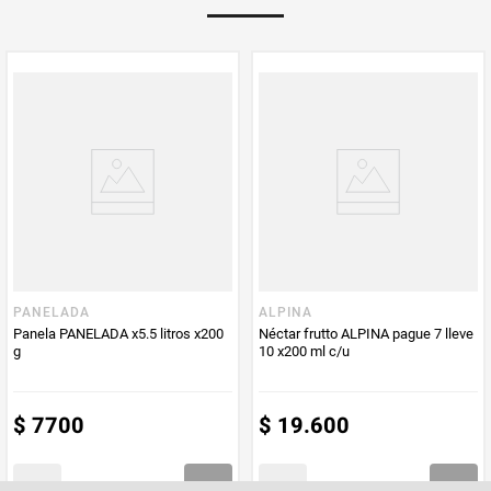
Multiplicador
1
PUM - Medida
1000
Peso Neto
1000
Producto (kg)
PUM - Unidad
Mililitro
de Medida
PANELADA
ALPINA
Panela PANELADA x5.5 litros x200
Néctar frutto ALPINA pague 7 lleve
g
10 x200 ml c/u
$
7700
$
19
.
600