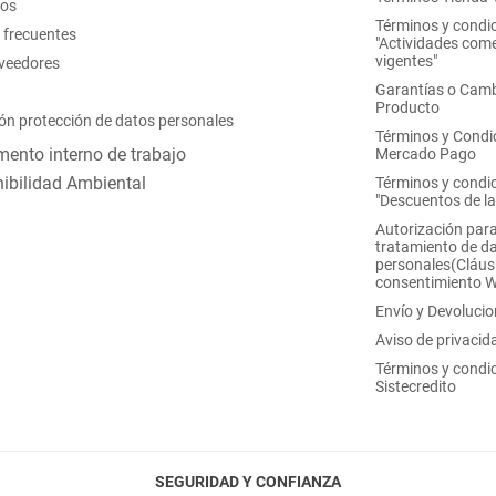
nos
Términos y condi
 frecuentes
"Actividades come
vigentes"
oveedores
Garantías o Camb
Producto
ón protección de datos personales
Términos y Condi
ento interno de trabajo
Mercado Pago
ibilidad Ambiental
Términos y condi
"Descuentos de l
Autorización para
tratamiento de d
personales(Cláus
consentimiento 
Envío y Devoluci
Aviso de privacid
Términos y condi
Sistecredito
SEGURIDAD Y CONFIANZA