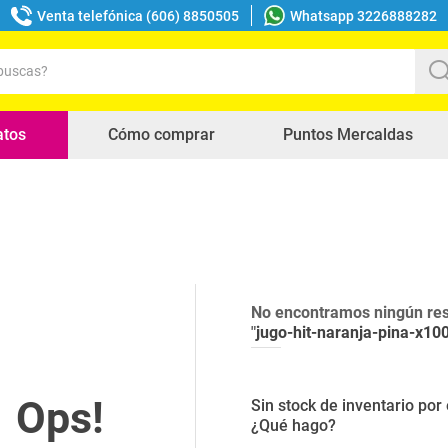
Venta telefónica (606) 8850505
Whatsapp 3226888282
uscas?
s buscados
atos
Cómo comprar
Puntos Mercaldas
No encontramos ningún res
"
jugo-hit-naranja-pina-x10
Sin stock de inventario po
¿Qué hago?