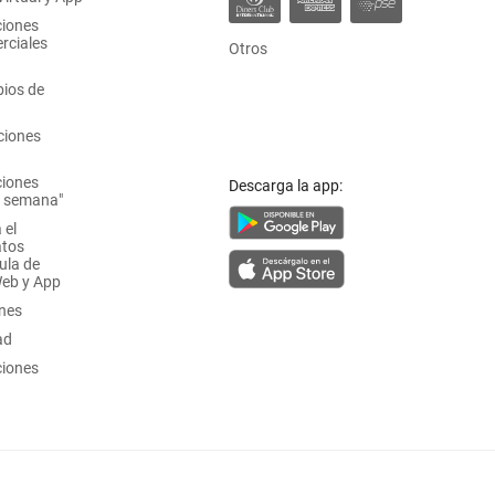
ciones
rciales
Otros
ios de
ciones
ciones
Descarga la app:
a semana"
 el
atos
ula de
Web y App
ones
ad
ciones