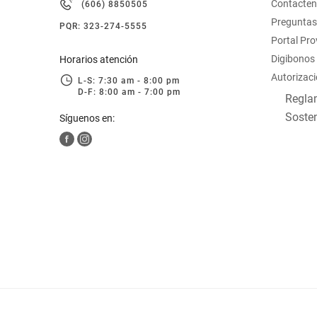
Contacte
(606) 8850505
hogar
Preguntas
PQR: 323-274-5555
Portal Pr
tecnología
Digibonos
Horarios atención
Autorizaci
L-S: 7:30 am - 8:00 pm
D-F: 8:00 am - 7:00 pm
moda
Reglam
Sosten
Síguenos en:
deportes
juguetería