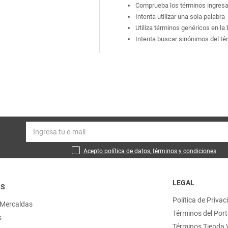
Comprueba los términos ingres
Intenta utilizar una sola palabra
Utiliza términos genéricos en l
Intenta buscar sinónimos del t
Acepto política de datos, términos y condiciones
LEGAL
OS
Política de Privac
 Mercaldas
Términos del Port
s
Términos Tienda V