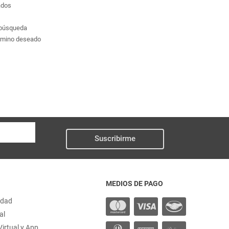
ados
a búsqueda
érmino deseado
Suscribirme
MEDIOS DE PAGO
idad
al
irtual y App