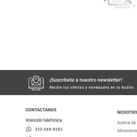
despensa
Arroz
Mantequilla
lácteos y refrigerados
vinos y licores
cuidado del bebé
mascotas
¡Suscríbete a nuestro newsletter!
Recibe las ofertas y novedades en tu buzón.
limpieza
cuidado personal
CONTACTANOS
NOSOTR
Atención telefónica
Acerca de
otros
322-688-8282
Almacene