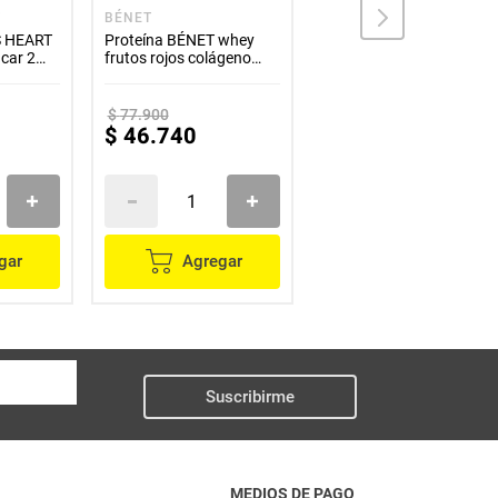
T
BÉNET
VITAJUZ
S HEART
Proteína BÉNET whey
Shot VITAJUZ de
car 2
frutos rojos colágeno
jengibre, manzana y
u
x375 g
limón x100 ml
$
77
.
900
$
46
.
740
$
6000
gar
Agregar
Agregar
Suscribirme
MEDIOS DE PAGO