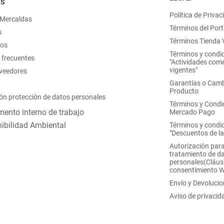
OS
Política de Privac
 Mercaldas
Términos del Port
s
Términos Tienda V
nos
Términos y condi
 frecuentes
"Actividades come
vigentes"
oveedores
Garantías o Camb
Producto
ón protección de datos personales
Términos y Condi
ento interno de trabajo
Mercado Pago
ibilidad Ambiental
Términos y condi
"Descuentos de l
Autorización para
tratamiento de d
personales(Cláus
consentimiento 
Envío y Devoluci
Aviso de privacid