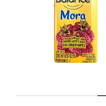
despensa
Arroz
Aceite
lácteos y refrigerados
vinos y licores
cuidado del bebé
mascotas
limpieza
cuidado personal
otros