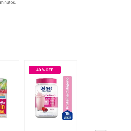
 minutos.
40
% OFF