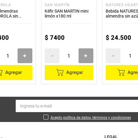
DROLA
SAN MARTÍN
NATURES HEAR
almendras
Kéfir SAN MARTIN mini
Bebida NATURE
ROLA sin
limón x180 ml
almendra sin azú
s x1000 ml
unds x946 ml c/
400
$
7400
$
24
.
500
Agregar
Agregar
Agre
Acepto política de datos, términos y condiciones
LEGAL