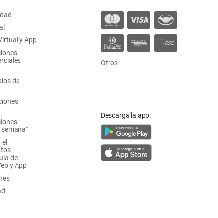
idad
al
irtual y App
ciones
rciales
Otros
ios de
ciones
Descarga la app:
ciones
a semana"
 el
atos
ula de
Web y App
ones
ad