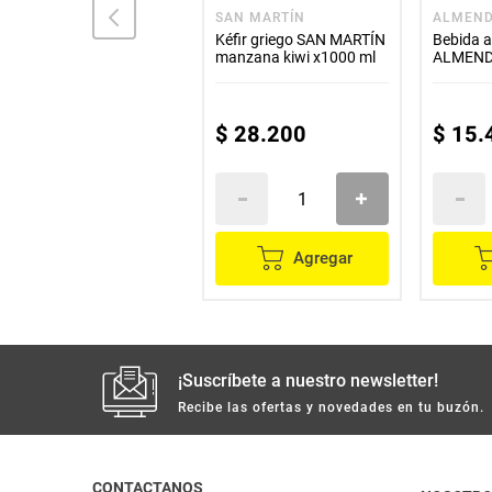
TOSH
SAN MARTÍN
ALMEN
Batido TOSH frutos rojos
Kéfir griego SAN MARTÍN
Bebida 
x230 ml
manzana kiwi x1000 ml
ALMEND
azúcare
$
4800
$
28
.
200
$
15
.
Agregar
Agregar
¡Suscríbete a nuestro newsletter!
Recibe las ofertas y novedades en tu buzón.
CONTACTANOS