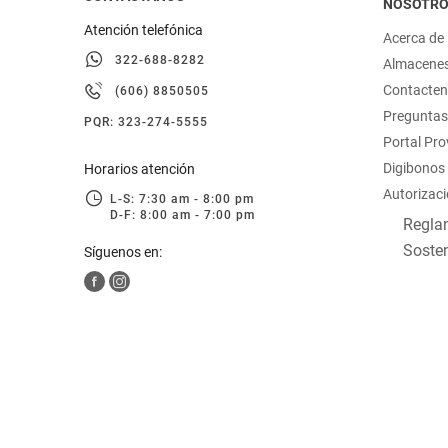
NOSOTR
Atención telefónica
Acerca de
322-688-8282
Almacene
Contacte
(606) 8850505
Preguntas
PQR: 323-274-5555
Portal Pr
Digibonos
Horarios atención
Autorizaci
L-S: 7:30 am - 8:00 pm
D-F: 8:00 am - 7:00 pm
Reglam
Sosten
Síguenos en: