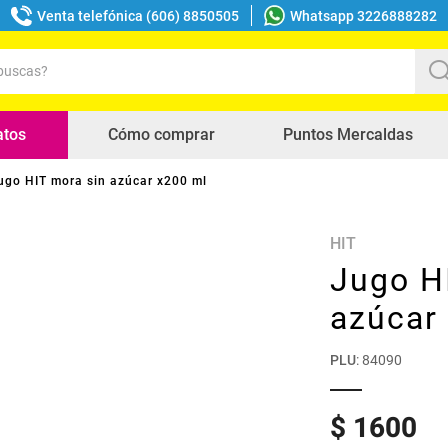
Venta telefónica (606) 8850505
Whatsapp 3226888282
uscas?
s buscados
atos
Cómo comprar
Puntos Mercaldas
ugo HIT mora sin azúcar x200 ml
HIT
Jugo H
azúcar
PLU
:
84090
$
1600