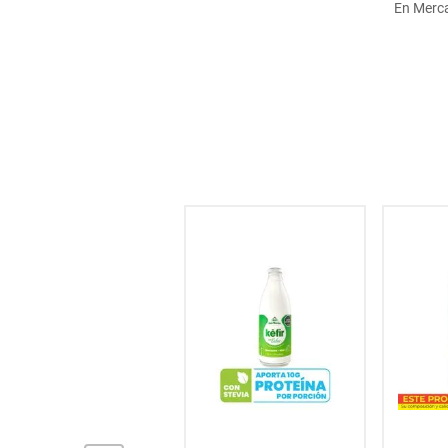
En Merca
hogar
tecnología
moda
deportes
juguetería