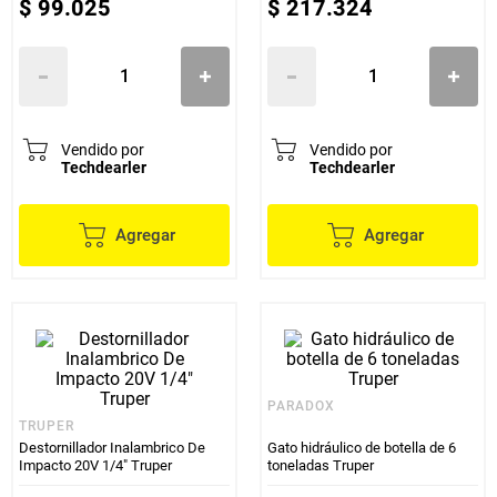
$
99
.
025
$
217
.
324
Vendido por
Vendido por
Techdearler
Techdearler
Agregar
Agregar
PARADOX
TRUPER
Destornillador Inalambrico De
Gato hidráulico de botella de 6
Impacto 20V 1/4" Truper
toneladas Truper