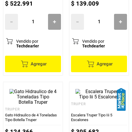
$
522
.
991
$
139
.
009
Vendido por
Vendido por
Techdearler
Techdearler
Agregar
Agregar
TRUPER
TRUPER
Gato Hidraulico de 4 Toneladas
Escalera Truper Tipo Iii 5
Tipo Botella Truper
Escalones
$
124
.
366
$
305
.
682