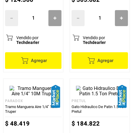
Vendido por
Vendido por
Techdearler
Techdearler
Agregar
Agregar
PARADOX
PRETUL
Tramo Manguera Aire 1/4" 10M
Gato Hidraulico De Patin 1.5 Ton
Truper
Pretul
$
48
.
419
$
184
.
822