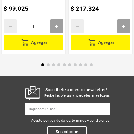
$
99
.
025
$
217
.
324
Agregar
Agregar
¡Suscribete a nuestro newsletter!
Recibe las ofertas y novedades en tu buzón.
Acepto política de datos, términos y condiciones
Suscribirme