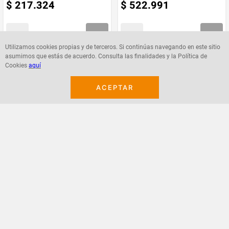
$
217
.
324
$
522
.
991
Utilizamos cookies propias y de terceros. Si continúas navegando en este sitio
asumimos que estás de acuerdo. Consulta las finalidades y la Política de
Agregar
Agregar
Cookies
aquí
ACEPTAR
¡Suscribete a nuestro newsletter!
Recibe las ofertas y novedades en tu buzón.
Acepto política de datos, términos y condiciones
Suscribirme