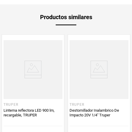
Aplica Compra
Solo aplica domicilio
Productos similares
y Recoge en
Tienda
Tiempo de
2 a 5 días hábiles
entrega
Producto
Techdealer
Enviado Por
Vendido por
Techdealer
TRUPER
TRUPER
Linterna reflectora LED 900 lm,
Destornillador Inalambrico De
recargable, TRUPER
Impacto 20V 1/4" Truper