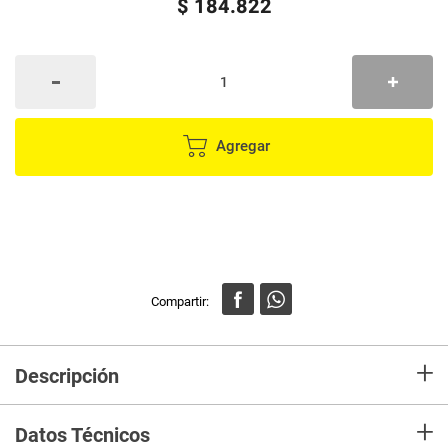
$
184
.
822
Agregar
+
Descripción
Certificaciones y garantías &nbsp
+
Datos Técnicos