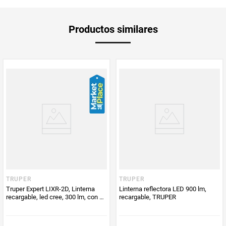
comprimido.
Aplica Compra
Solo aplica domicilio
Productos similares
y Recoge en
Tienda
Tiempo de
2 a 5 días hábiles
entrega
Producto
Techdealer
Enviado Por
Vendido por
Techdealer
TRUPER
TRUPER
Truper Expert LIXR-2D, Linterna
Linterna reflectora LED 900 lm,
recargable, led cree, 300 lm, con 2
recargable, TRUPER
pilas D