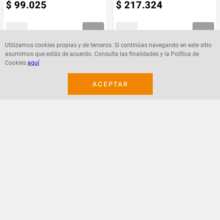
$
99
.
025
$
217
.
324
Utilizamos cookies propias y de terceros. Si continúas navegando en este sitio
asumimos que estás de acuerdo. Consulta las finalidades y la Política de
Agregar
Agregar
Cookies
aquí
ACEPTAR
¡Suscribete a nuestro newsletter!
Recibe las ofertas y novedades en tu buzón.
Acepto política de datos, términos y condiciones
Suscribirme