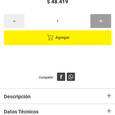
$
48
.
419
Agregar
+
Descripción
Conecta tus herramientas neumáticas con el tramo de manguera de aire
+
1/4" 10M Truper. Flexible, resistente a la abrasión y con conexiones
Datos Técnicos
seguras. Mejora el rendimiento y la durabilidad de tus equipos de aire