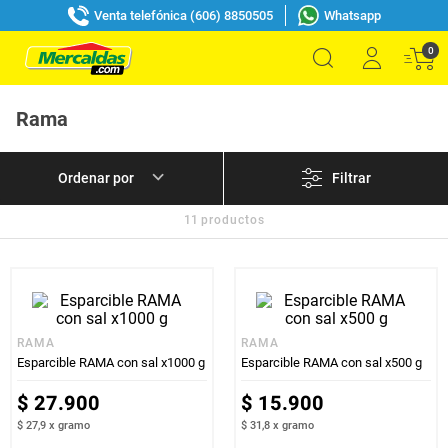
Venta telefónica (606) 8850505
Whatsapp
0
Rama
Filtrar
11
productos
RAMA
RAMA
Esparcible RAMA con sal x1000 g
Esparcible RAMA con sal x500 g
$
27
.
900
$
15
.
900
$ 27,9
x
gramo
$ 31,8
x
gramo