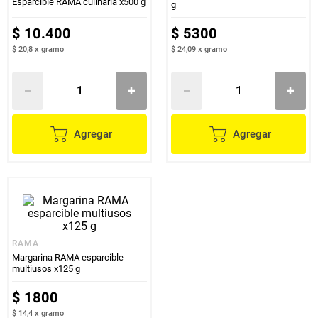
Esparcible RAMA culinaria x500 g
g
$
10
.
400
$
5300
$ 20,8
x
gramo
$ 24,09
x
gramo
Agregar
Agregar
RAMA
Margarina RAMA esparcible
multiusos x125 g
$
1800
$ 14,4
x
gramo