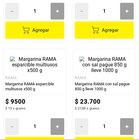
Agregar
Agregar
RAMA
RAMA
Margarina RAMA esparcible
Margarina RAMA con sal pague
multiusos x500 g
850 g lleve 1000 g
$
9500
$
23
.
700
$ 19
x
gramo
$ 27,88
x
gramo