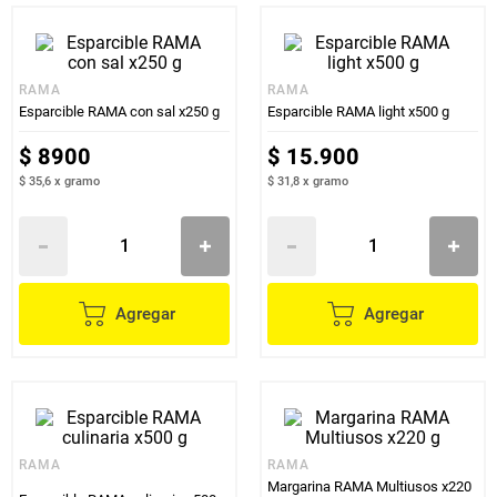
RAMA
RAMA
Esparcible RAMA con sal x250 g
Esparcible RAMA light x500 g
$
8900
$
15
.
900
$ 35,6
x
gramo
$ 31,8
x
gramo
Agregar
Agregar
RAMA
RAMA
Margarina RAMA Multiusos x220