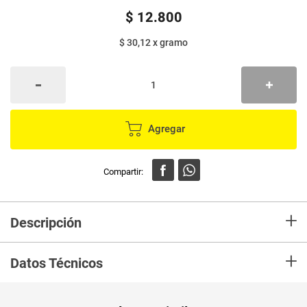
$
12
.
800
$ 30,12
x
gramo
Agregar
+
Descripción
Margarina RAMA con sal pague 425 lleve 500 g
+
Datos Técnicos
Peso Neto
425