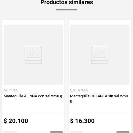
Productos similares
Producto (kg)
PUM - Unidad
Gramo
de Medida
ALPINA
COLANTA
Mantequilla ALPINA con sal x250 g
Mantequilla COLANTA sin sal x250
g
$
20
.
100
$
16
.
300