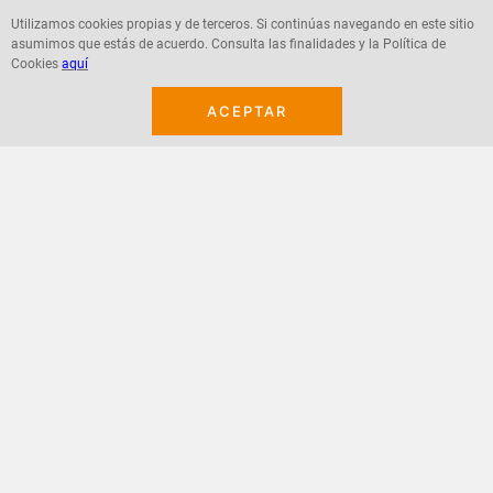
Utilizamos cookies propias y de terceros. Si continúas navegando en este sitio
asumimos que estás de acuerdo. Consulta las finalidades y la Política de
Agregar
Agregar
Cookies
aquí
ACEPTAR
¡Suscribete a nuestro newsletter!
Recibe las ofertas y novedades en tu buzón.
Acepto política de datos, términos y condiciones
Suscribirme
+
CONTACTANOS