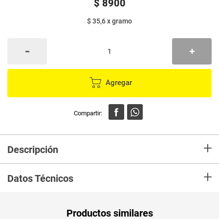
$
8900
$ 35,6
x
gramo
Agregar
+
Descripción
Adquiere para tus preparaciones Margarina Rama, la cual es elaborada a
+
partir de plantas de sus aceites de semillas, adicionalmente cuenta con
Datos Técnicos
un delicioso sabor para acompañar tus preparaciones favoritas con
familiares y amigos.
Unidad de
un
Productos similares
medida