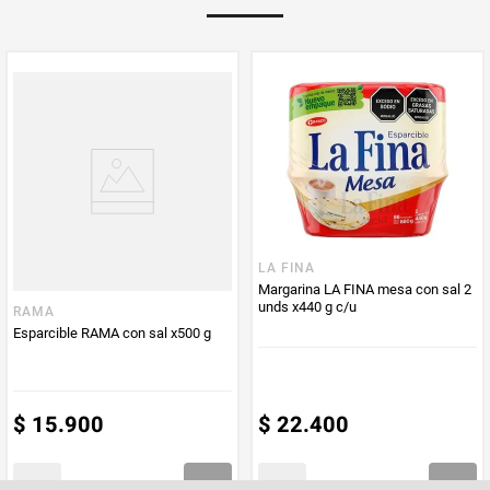
Multiplicador
1
PUM - Medida
250
Peso Neto
250
Producto (kg)
PUM - Unidad
Gramo
de Medida
LA FINA
Margarina LA FINA mesa con sal 2
unds x440 g c/u
RAMA
Esparcible RAMA con sal x500 g
$
15
.
900
$
22
.
400